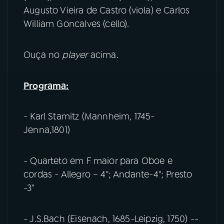
Augusto Vieira de Castro (viola) e Carlos
YouTube
Facebook
William Goncalves (cello).
Instagram
X
Ouça no
player
acima.
TikTok
Programa:
- Karl Stamitz (Mannheim, 1745-
Jenna,1801)
- Quarteto em F maior para Oboe e
cordas - Allegro – 4"; Andante-4"; Presto
-3"
- J.S.Bach (Eisenach, 1685-Leipzig, 1750) --