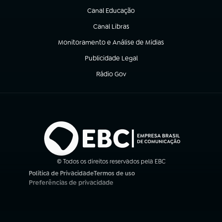
Canal Educação
(abre em nova aba)
Canal Libras
(abre em nova aba)
Monitoramento e Análise de Mídias
(abre em nova aba)
Publicidade Legal
(abre em nova aba)
Rádio Gov
(abre em nova aba)
© Todos os direitos reservados pela EBC
Política de Privacidade
Termos de uso
(abre em nova aba)
(abre em nova aba)
Preferências de privacidade