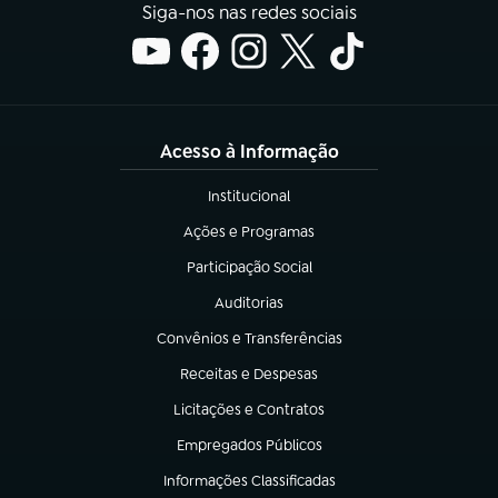
Siga-nos nas redes sociais
Acesso à Informação
Institucional
(abre em nova aba)
Ações e Programas
(abre em nova aba)
Participação Social
(abre em nova aba)
Auditorias
(abre em nova aba)
Convênios e Transferências
(abre em nova aba)
Receitas e Despesas
(abre em nova aba)
Licitações e Contratos
(abre em nova aba)
Empregados Públicos
(abre em nova aba)
Informações Classificadas
(abre em nova aba)