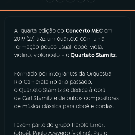
03
PROGRAMAÇÃO
A quarta edição do
Concerto MEC
em
04
PROGRAMAS
2019 (27) traz um quarteto com uma
formação pouco usual: oboé, viola,
violino, violoncelo – o
05
PODCASTS
Quarteto Stamitz
.
Formado por integrantes da Orquestra
06
VIDEOCASTS
Rio Camerata no ano passado,
o Quarteto Stamitz se dedica à obra
07
ÚLTIMAS
de Carl Stamitz e de outros compositores
de música clássica para oboé e cordas.
08
PRÊMIO RÁDIO MEC
Fazem parte do grupo Harold Emert
(oboé), Paulo Azevedo (violino), Paulo
ACOMPANHE A RÁDIO MEC