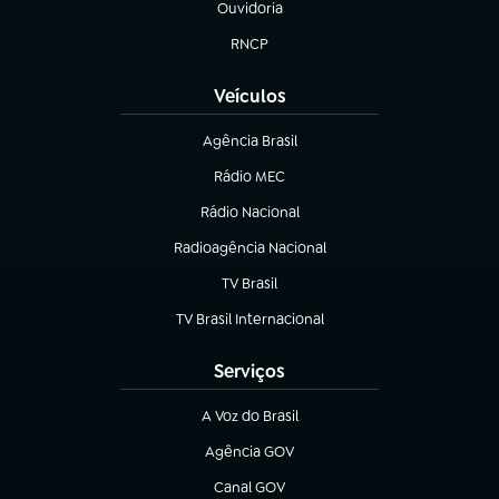
Ouvidoria
(abre em nova aba)
RNCP
(abre em nova aba)
Veículos
Agência Brasil
(abre em nova aba)
Rádio MEC
Rádio Nacional
(abre em nova aba)
Radioagência Nacional
(abre em nova aba)
TV Brasil
(abre em nova aba)
TV Brasil Internacional
(abre em nova aba)
Serviços
A Voz do Brasil
(abre em nova aba)
Agência GOV
(abre em nova aba)
Canal GOV
(abre em nova aba)