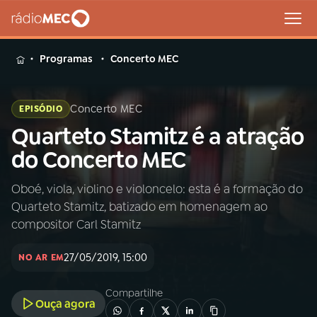
MENU
Programas
Concerto MEC
Concerto MEC
EPISÓDIO
Quarteto Stamitz é a atração
Buscar
na
do Concerto MEC
Rádio
Buscar
MEC
Oboé, viola, violino e violoncelo: esta é a formação do
Quarteto Stamitz, batizado em homenagem ao
Início
AO VIVO
compositor Carl Stamitz
27/05/2019, 15:00
01
INÍCIO
NO AR EM
Compartilhe
Ouça agora
02
A RÁDIO