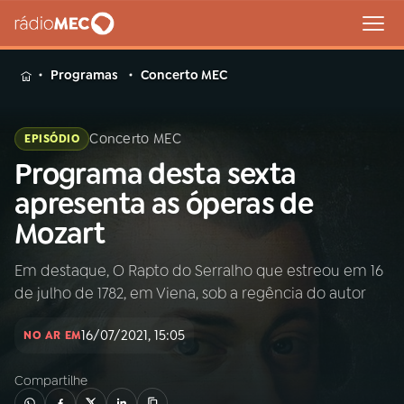
MENU
Programas
Concerto MEC
Concerto MEC
EPISÓDIO
Programa desta sexta
Buscar
na
apresenta as óperas de
Rádio
Buscar
Mozart
MEC
Em destaque, O Rapto do Serralho que estreou em 16
Início
AO VIVO
de julho de 1782, em Viena, sob a regência do autor
01
INÍCIO
16/07/2021, 15:05
NO AR EM
Compartilhe
02
A RÁDIO