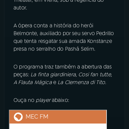
Theater, em Viena, sob a regência do
autor.
YouTube
Facebook
A ópera conta a história do herói
Instagram
X
Belmonte, auxiliado por seu servo Pedrillo
que tenta resgatar sua amada Konstanze
TikTok
presa no serralho do Pashá Selim.
O programa traz também a abertura das
peças:
La finta giardiniera, Cosi fan tutte,
A Flauta Mágica
e
La Clemenza di Tito
.
Ouça no
player
abaixo: