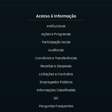
Acesso à Informação
Institucional
(abre em nova aba)
Ações e Programas
(abre em nova aba)
Participação Social
(abre em nova aba)
Auditorias
(abre em nova aba)
Convênios e Transferências
(abre em nova aba)
Receitas e Despesas
(abre em nova aba)
Licitações e Contratos
(abre em nova aba)
Empregados Públicos
(abre em nova aba)
Informações Classificadas
(abre em nova aba)
SIC
(abre em nova aba)
Perguntas Frequentes
(abre em nova aba)