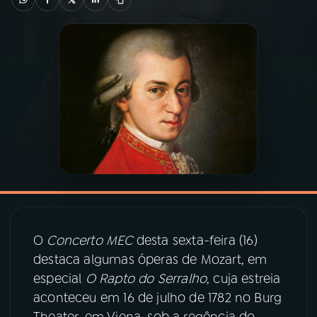
03
PROGRAMAÇÃO
04
PROGRAMAS
05
PODCASTS
06
VIDEOCASTS
07
ÚLTIMAS
O
Concerto MEC
desta sexta-feira (16)
destaca algumas óperas de Mozart, em
08
PRÊMIO RÁDIO MEC
especial
O Rapto do Serralho
, cuja estreia
aconteceu em 16 de julho de 1782 no Burg
ACOMPANHE A RÁDIO MEC