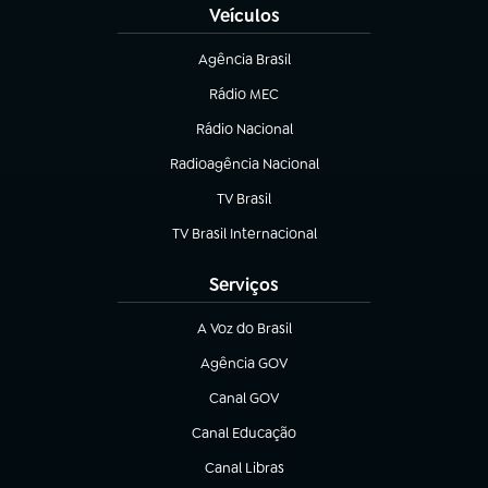
Veículos
Agência Brasil
(abre em nova aba)
Rádio MEC
Rádio Nacional
(abre em nova aba)
Radioagência Nacional
(abre em nova aba)
TV Brasil
(abre em nova aba)
TV Brasil Internacional
(abre em nova aba)
Serviços
A Voz do Brasil
(abre em nova aba)
Agência GOV
(abre em nova aba)
Canal GOV
(abre em nova aba)
Canal Educação
(abre em nova aba)
Canal Libras
(abre em nova aba)