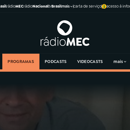
asil
rádio
MEC
rádio
Nacional
tv
Brasil
carta de serviço
acesso à inf
mais
PROGRAMAS
PODCASTS
VIDEOCASTS
mais