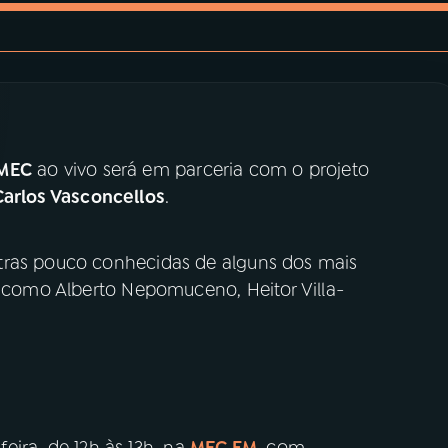
 MEC
ao vivo será em parceria com o projeto
Carlos Vasconcellos
.
tras pouco conhecidas de alguns dos mais
, como Alberto Nepomuceno, Heitor Villa-
eira, de 12h às 13h, na
MEC FM
, com