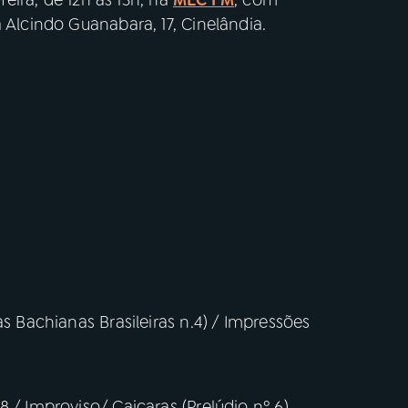
 Alcindo Guanabara, 17, Cinelândia.
as Bachianas Brasileiras n.4) / Impressões
 / Improviso/ Caiçaras (Prelúdio nº 6)