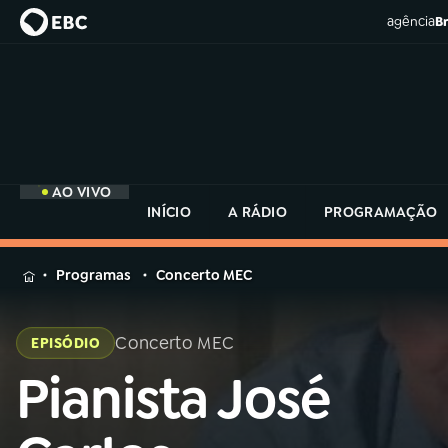
agência
Br
AO VIVO
INÍCIO
A RÁDIO
PROGRAMAÇÃO
MENU
Programas
Concerto MEC
Buscar
na
Concerto MEC
EPISÓDIO
Rádio
Buscar
MEC
Pianista José
Buscar
na
Rádio
Início
AO VIVO