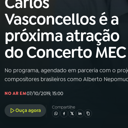
Carlos
MEC
Vasconcellos é a
01
INÍCIO
próxima atração
02
A RÁDIO
do Concerto MEC
03
PROGRAMAÇÃO
No programa, agendado em parceria com o proje
04
PROGRAMAS
compositores brasileiros como Alberto Nepomuc
05
PODCASTS
07/10/2019, 15:00
NO AR EM
Compartilhe
Ouça agora
06
VIDEOCASTS