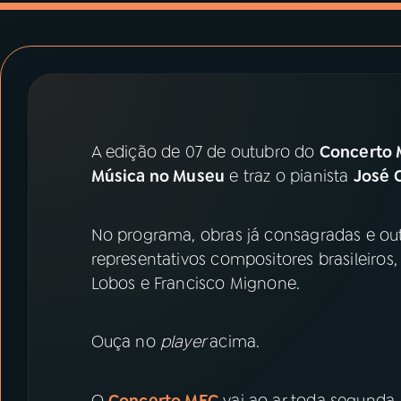
07
ÚLTIMAS
08
PRÊMIO RÁDIO MEC
ACOMPANHE A RÁDIO MEC
A edição de 07 de outubro do
Concerto
YouTube
Facebook
Música no Museu
e traz o pianista
José 
Instagram
X
No programa, obras já consagradas e ou
TikTok
representativos compositores brasileiros
Lobos e Francisco Mignone.
Ouça no
player
acima.
O
Concerto MEC
vai ao ar toda segunda-f