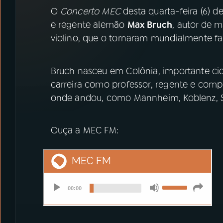
07
ÚLTIMAS
O
Concerto MEC
desta quarta-feira (6) 
e regente alemão
Max Bruch
, autor de m
08
PRÊMIO RÁDIO MEC
violino, que o tornaram mundialmente f
Bruch nasceu em Colônia, importante ci
ACOMPANHE A RÁDIO MEC
carreira como professor, regente e comp
YouTube
Facebook
onde andou, como Mannheim, Koblenz, S
Instagram
X
Ouça a MEC FM:
TikTok