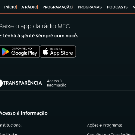
INÍCIO
A RÁDIO
PROGRAMAÇÃO
PROGRAMAS
PODCASTS
Baixe o app da rádio MEC
E tenha a gente sempre com você.
Acesso à
TRANSPARÊNCIA
abre em nova aba)
Informação
Acesso à Informação
Institucional
Ações e Programas
(abre em nova aba)
(abre em nova aba)
Auditorias
Convênios e Transferênci