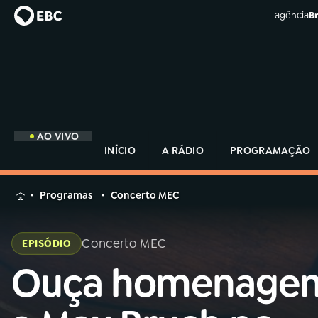
agência
Br
AO VIVO
INÍCIO
A RÁDIO
PROGRAMAÇÃO
MENU
Programas
Concerto MEC
Buscar
na
Concerto MEC
EPISÓDIO
Rádio
Buscar
MEC
Ouça homenage
Buscar
na
Rádio
Início
AO VIVO