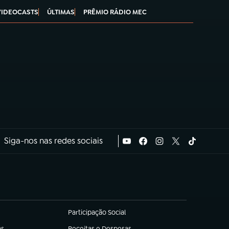
VIDEOCASTS
ÚLTIMAS
PRÊMIO RÁDIO MEC
Siga-nos nas redes sociais
Participação Social
(abre em nova aba)
as
Receitas e Despesas