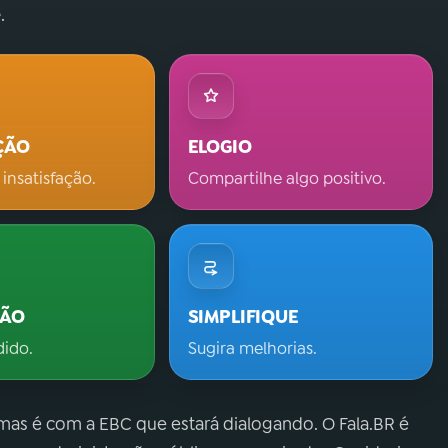
.
ÇÃO
ELOGIO
 insatisfação.
Compartilhe algo positivo.
ÇÃO
SIMPLIFIQUE
dido.
Sugira melhorias.
 mas é com a EBC que estará dialogando. O Fala.BR é