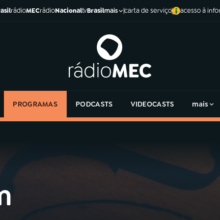
asil
rádio
MEC
rádio
Nacional
tv
Brasil
carta de serviço
acesso à inf
mais
PROGRAMAS
PODCASTS
VIDEOCASTS
mais
m