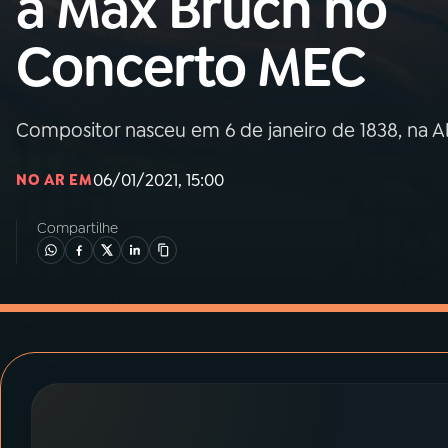
a Max Bruch no
MEC
Concerto MEC
01
INÍCIO
02
A RÁDIO
Compositor nasceu em 6 de janeiro de 1838, na 
06/01/2021, 15:00
NO AR EM
03
PROGRAMAÇÃO
Compartilhe
04
PROGRAMAS
05
PODCASTS
06
VIDEOCASTS