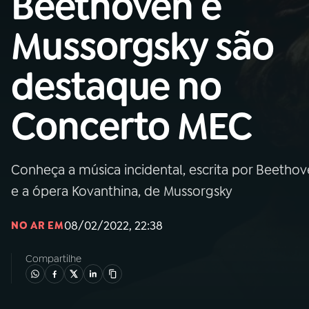
Beethoven e
MEC
Mussorgsky são
01
INÍCIO
destaque no
02
A RÁDIO
Concerto MEC
03
PROGRAMAÇÃO
Conheça a música incidental, escrita por Beethov
04
PROGRAMAS
e a ópera Kovanthina, de Mussorgsky
05
PODCASTS
08/02/2022, 22:38
NO AR EM
Compartilhe
06
VIDEOCASTS