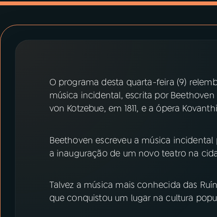
07
ÚLTIMAS
08
PRÊMIO RÁDIO MEC
ACOMPANHE A RÁDIO MEC
O programa desta quarta-feira (9) relemb
YouTube
Facebook
música incidental, escrita por Beethoven
von Kotzebue, em 1811, e a ópera Kovanth
Instagram
X
TikTok
Beethoven escreveu a música incidental 
a inauguração de um novo teatro na cid
Talvez a música mais conhecida das Ruí
que conquistou um lugar na cultura popu