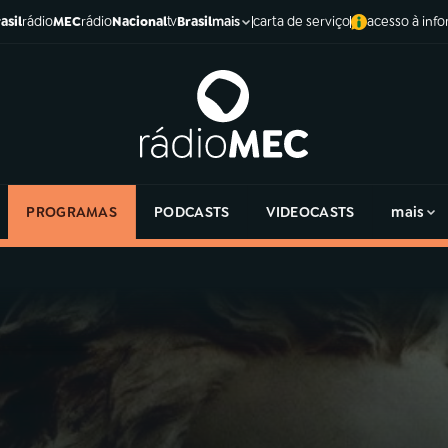
asil
rádio
MEC
rádio
Nacional
tv
Brasil
carta de serviço
acesso à inf
mais
PROGRAMAS
PODCASTS
VIDEOCASTS
mais