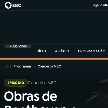
agência
Br
AO VIVO
INÍCIO
A RÁDIO
PROGRAMAÇÃO
MENU
Programas
Concerto MEC
Buscar
na
Concerto MEC
EPISÓDIO
Rádio
Buscar
MEC
Obras de
Buscar
na
Rádio
Início
AO VIVO