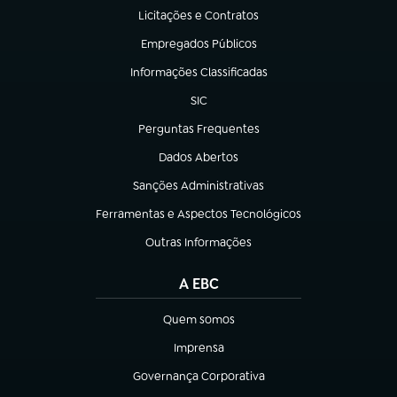
Licitações e Contratos
(abre em nova aba)
Empregados Públicos
(abre em nova aba)
Informações Classificadas
(abre em nova aba)
SIC
(abre em nova aba)
Perguntas Frequentes
(abre em nova aba)
Dados Abertos
(abre em nova aba)
Sanções Administrativas
(abre em nova aba)
Ferramentas e Aspectos Tecnológicos
(abre em nova aba)
Outras Informações
(abre em nova aba)
A EBC
Quem somos
(abre em nova aba)
Imprensa
(abre em nova aba)
Governança Corporativa
(abre em nova aba)