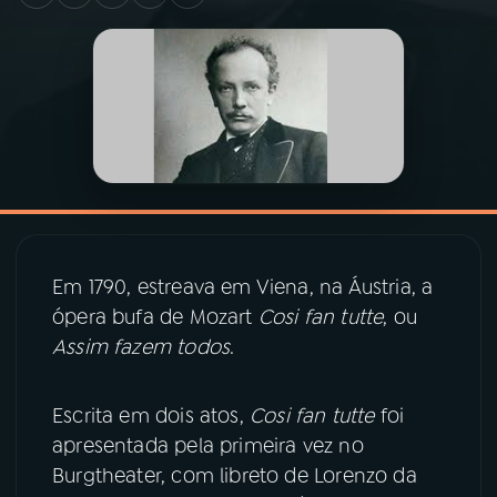
03
PROGRAMAÇÃO
04
PROGRAMAS
05
PODCASTS
06
VIDEOCASTS
Em 1790, estreava em Viena, na Áustria, a
ópera bufa de Mozart
Cosi fan tutte
, ou
Assim fazem todos
.
07
ÚLTIMAS
Escrita em dois atos,
Cosi fan tutte
foi
08
PRÊMIO RÁDIO MEC
apresentada pela primeira vez no
Burgtheater, com libreto de Lorenzo da
ACOMPANHE A RÁDIO MEC