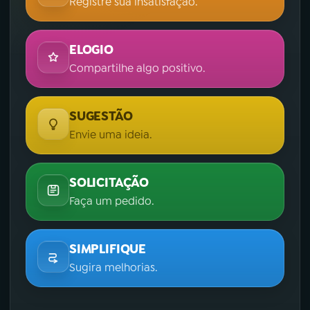
Registre sua insatisfação.
ELOGIO
Compartilhe algo positivo.
SUGESTÃO
Envie uma ideia.
SOLICITAÇÃO
Faça um pedido.
SIMPLIFIQUE
Sugira melhorias.