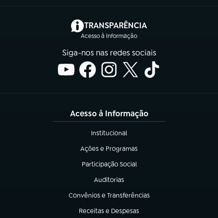
(abre em nova aba)
TRANSPARÊNCIA
Acesso à Informação
Siga-nos nas redes sociais
Acesso à Informação
Institucional
(abre em nova aba)
Ações e Programas
(abre em nova aba)
Participação Social
(abre em nova aba)
Auditorias
(abre em nova aba)
Convênios e Transferências
(abre em nova aba)
Receitas e Despesas
(abre em nova aba)