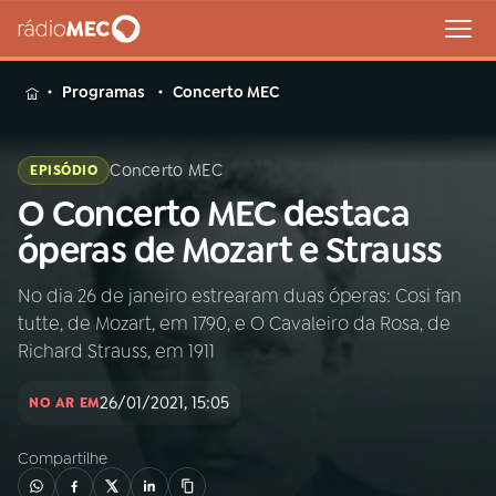
MENU
Programas
Concerto MEC
Concerto MEC
EPISÓDIO
O Concerto MEC destaca
Buscar
na
óperas de Mozart e Strauss
Rádio
Buscar
MEC
No dia 26 de janeiro estrearam duas óperas: Cosi fan
tutte, de Mozart, em 1790, e O Cavaleiro da Rosa, de
Início
AO VIVO
Richard Strauss, em 1911
26/01/2021, 15:05
01
INÍCIO
NO AR EM
Compartilhe
02
A RÁDIO