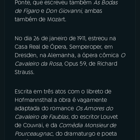
Ponte, que escreveu também
As Bodas
de Fígaro
e
Don Giovanni
, ambas
YouTube
Facebook
também de Mozart.
Instagram
X
No dia 26 de janeiro de 1911, estreou na
TikTok
Casa Real de Ópera, Semperoper, em
Dresden, na Alemanha, a ópera cômica
O
Cavaleiro da Rosa
, Opus 59, de Richard
Strauss.
Escrita em três atos com o libreto de
Hofmannsthal a obra é vagamente
adaptada do romance
Os Amores do
Cavaleiro de Faublas
, do escritor Louvet
de Couvrai, e da
Comèdia Monsieur de
Pourceaugnac
, do dramaturgo e poeta