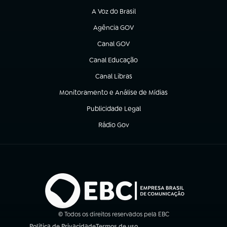
A Voz do Brasil
(abre em nova aba)
Agência GOV
(abre em nova aba)
Canal GOV
(abre em nova aba)
Canal Educação
(abre em nova aba)
Canal Libras
(abre em nova aba)
Monitoramento e Análise de Mídias
(abre em nova aba)
Publicidade Legal
(abre em nova aba)
Rádio Gov
(abre em nova aba)
© Todos os direitos reservados pela EBC
Política de Privacidade
Termos de uso