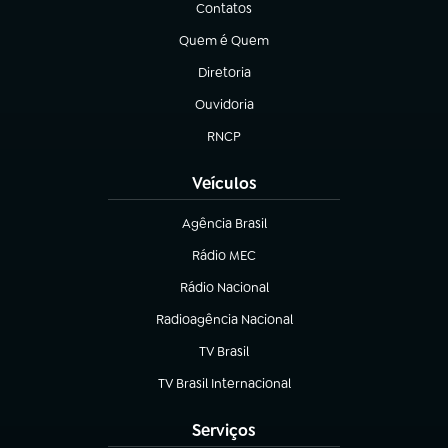
Contatos
(abre em nova aba)
Quem é Quem
(abre em nova aba)
Diretoria
(abre em nova aba)
Ouvidoria
(abre em nova aba)
RNCP
(abre em nova aba)
Veículos
Agência Brasil
(abre em nova aba)
Rádio MEC
Rádio Nacional
(abre em nova aba)
Radioagência Nacional
(abre em nova aba)
TV Brasil
(abre em nova aba)
TV Brasil Internacional
(abre em nova aba)
Serviços