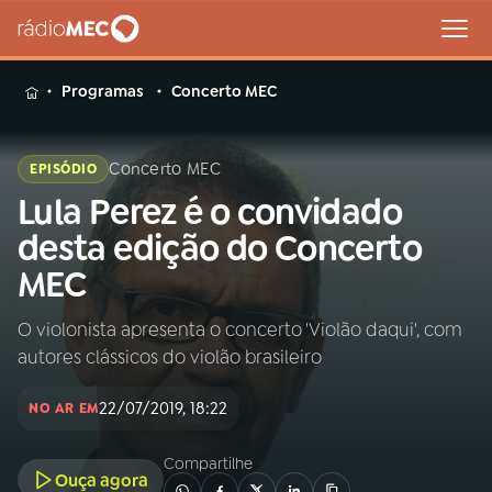
MENU
Programas
Concerto MEC
Concerto MEC
EPISÓDIO
Lula Perez é o convidado
Buscar
na
desta edição do Concerto
Rádio
Buscar
MEC
MEC
O violonista apresenta o concerto 'Violão daqui', com
Início
AO VIVO
autores clássicos do violão brasileiro
01
INÍCIO
22/07/2019, 18:22
NO AR EM
Compartilhe
02
A RÁDIO
Ouça agora