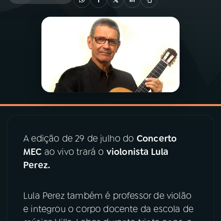
03
PROGRAMAÇÃO
04
PROGRAMAS
05
PODCASTS
06
VIDEOCASTS
A edição de 29 de julho do
Concerto
MEC
ao vivo trará o
violonista Lula
07
ÚLTIMAS
Perez.
08
PRÊMIO RÁDIO MEC
Lula Perez também é professor de violão
e integrou o corpo docente da escola de
ACOMPANHE A RÁDIO MEC