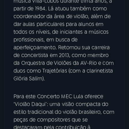
música Villa-Lobos durante trinta anos, a
partir de 1984. Lá atuou também como
YouTube
Facebook
coordenador da área de violão, além de
dar aulas particulares para alunos em
Instagram
X
todos os níveis, de iniciantes a músicos
profissionais, em busca de
TikTok
aperfeiçoamento. Retomou sua carreira
de concertista em 2013, como membro
da Orquestra de Violões da AV-Rio e com
duos como Trajetórias (com a clarinetista
Glória Salim).
Para este Concerto MEC Lula oferece
‘Violão Daqui’: uma visão compacta do
estilo tradicional do violão brasileiro, com
peças de compositores que se
destacaram pela contribuição à