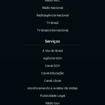
Rádio MEC
Rádio Nacional
(abre em nova aba)
Radioagência Nacional
(abre em nova aba)
TV Brasil
(abre em nova aba)
TV Brasil Internacional
(abre em nova aba)
Serviços
A Voz do Brasil
(abre em nova aba)
Agência GOV
(abre em nova aba)
Canal GOV
(abre em nova aba)
Canal Educação
(abre em nova aba)
Canal Libras
(abre em nova aba)
Monitoramento e Análise de Mídias
(abre em nova aba)
Publicidade Legal
(abre em nova aba)
Rádio Gov
(abre em nova aba)