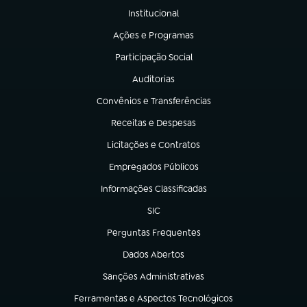
Institucional
(abre em nova aba)
Ações e Programas
(abre em nova aba)
Participação Social
(abre em nova aba)
Auditorias
(abre em nova aba)
Convênios e Transferências
(abre em nova aba)
Receitas e Despesas
(abre em nova aba)
Licitações e Contratos
(abre em nova aba)
Empregados Públicos
(abre em nova aba)
Informações Classificadas
(abre em nova aba)
SIC
(abre em nova aba)
Perguntas Frequentes
(abre em nova aba)
Dados Abertos
(abre em nova aba)
Sanções Administrativas
(abre em nova aba)
Ferramentas e Aspectos Tecnológicos
(abre em nova aba)