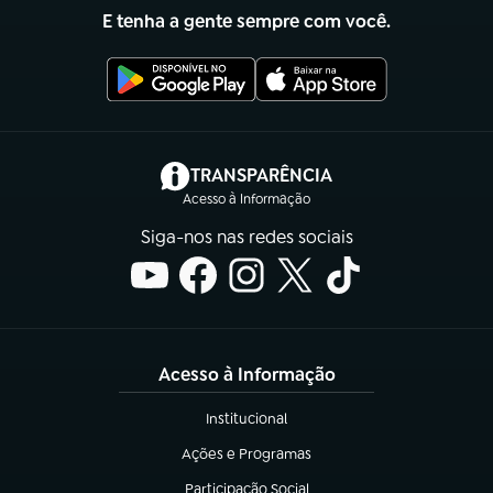
E tenha a gente sempre com você.
(abre em nova aba)
TRANSPARÊNCIA
Acesso à Informação
Siga-nos nas redes sociais
Acesso à Informação
Institucional
(abre em nova aba)
Ações e Programas
(abre em nova aba)
Participação Social