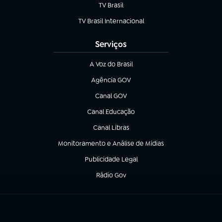
TV Brasil
(abre em nova aba)
TV Brasil Internacional
(abre em nova aba)
Serviços
A Voz do Brasil
(abre em nova aba)
Agência GOV
(abre em nova aba)
Canal GOV
(abre em nova aba)
Canal Educação
(abre em nova aba)
Canal Libras
(abre em nova aba)
Monitoramento e Análise de Mídias
(abre em nova aba)
Publicidade Legal
(abre em nova aba)
Rádio Gov
(abre em nova aba)