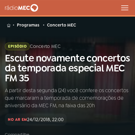
MENU
Programas
Concerto MEC
Concerto MEC
EPISÓDIO
Escute novamente concertos
Buscar
na
da temporada especial MEC
Rádio
Buscar
FM 35
MEC
A partir desta segunda (24) você confere os concertos
Início
AO VIVO
que marcaram a temporada de comemorações de
aniversário da MEC FM, na faixa das 20h
01
INÍCIO
24/12/2018, 22:00
NO AR EM
02
A RÁDIO
Compartilhe