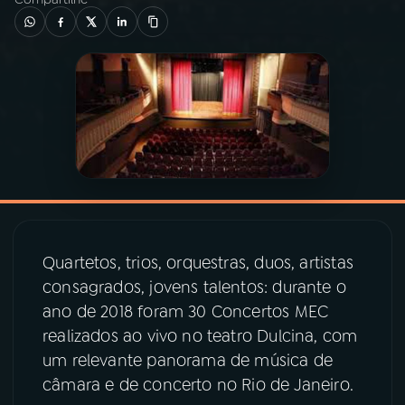
03
PROGRAMAÇÃO
04
PROGRAMAS
05
PODCASTS
06
VIDEOCASTS
Quartetos, trios, orquestras, duos, artistas
07
ÚLTIMAS
consagrados, jovens talentos: durante o
ano de 2018 foram 30 Concertos MEC
realizados ao vivo no teatro Dulcina, com
08
PRÊMIO RÁDIO MEC
um relevante panorama de música de
câmara e de concerto no Rio de Janeiro.
ACOMPANHE A RÁDIO MEC