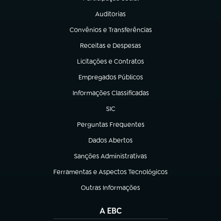
(abre em nova aba)
Auditorias
(abre em nova aba)
Convênios e Transferências
(abre em nova aba)
Receitas e Despesas
(abre em nova aba)
Licitações e Contratos
(abre em nova aba)
Empregados Públicos
(abre em nova aba)
Informações Classificadas
(abre em nova aba)
SIC
(abre em nova aba)
Perguntas Frequentes
(abre em nova aba)
Dados Abertos
(abre em nova aba)
Sanções Administrativas
(abre em nova aba)
Ferramentas e Aspectos Tecnológicos
(abre em nova aba)
Outras Informações
(abre em nova aba)
A EBC