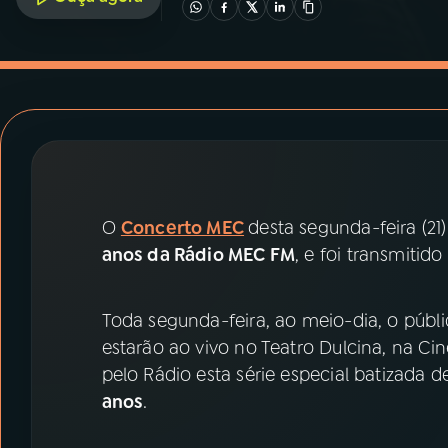
07
ÚLTIMAS
08
PRÊMIO RÁDIO MEC
ACOMPANHE A RÁDIO MEC
YouTube
Facebook
O
Concerto MEC
desta segunda-feira (2
Instagram
X
anos da Rádio MEC FM
, e foi transmitid
TikTok
Toda segunda-feira, ao meio-dia, o públic
estarão ao vivo no Teatro Dulcina, na Ci
pelo Rádio esta série especial batizada 
anos
.