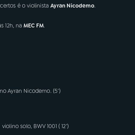
ertos é o violinista
Ayran Nicodemo
.
s 12h, na
MEC FM
.
ino Ayran Nicodemo. (5’)
a violino solo, BWV 1001 ( 12’)