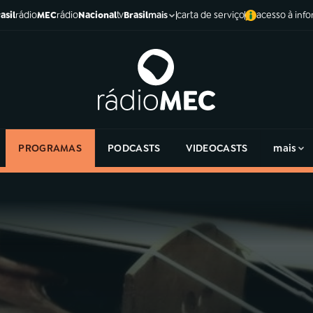
asil
rádio
MEC
rádio
Nacional
tv
Brasil
carta de serviço
acesso à inf
mais
PROGRAMAS
PODCASTS
VIDEOCASTS
mais