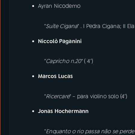
Ayran Nicodemo
"
Suíte Cigana
" . I Pedra Cigana; II Ela
Niccolò Paganini
"
Capricho n.20
" ( 4’)
Marcos Lucas
"
Ricercare
" – para violino solo (4’)
Jonas Hochermann
"
Enquanto o rio passa não se perd