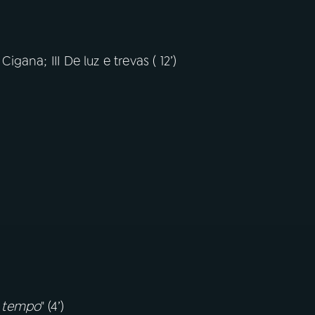
 Cigana; III De luz e trevas ( 12’)
e tempo
" (4’)