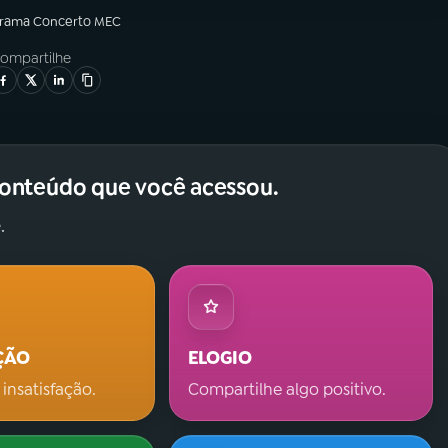
grama
Concerto MEC
ompartilhe
conteúdo que você acessou.
.
ÇÃO
ELOGIO
 insatisfação.
Compartilhe algo positivo.