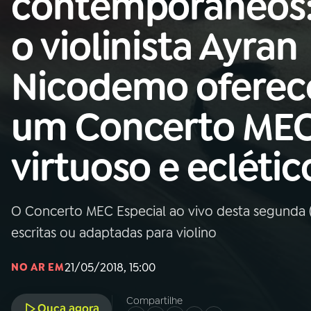
contemporâneos
MEC
o violinista Ayran
01
INÍCIO
Nicodemo oferec
02
A RÁDIO
um Concerto ME
03
PROGRAMAÇÃO
virtuoso e eclétic
04
PROGRAMAS
O Concerto MEC Especial ao vivo desta segunda (
05
PODCASTS
escritas ou adaptadas para violino
21/05/2018, 15:00
NO AR EM
06
VIDEOCASTS
Compartilhe
Ouça agora