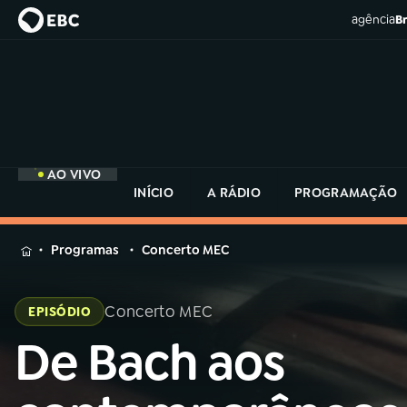
agência
Br
AO VIVO
INÍCIO
A RÁDIO
PROGRAMAÇÃO
MENU
Programas
Concerto MEC
Buscar
na
Concerto MEC
EPISÓDIO
Rádio
Buscar
MEC
De Bach aos
Buscar
na
Rádio
Início
AO VIVO