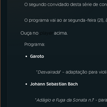
O segundo convidado desta série de conc
O programa vai ao ar segunda-feira (21), à
Ouça no
player
acima.
Programa:
Garoto
"
Desvairada
" – adaptação para viol
Johann Sebastian Bach
"
Adágio e Fuga da Sonata n.1
" - par