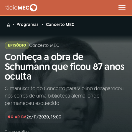
MENU
Programas
Concerto MEC
Concerto MEC
EPISÓDIO
Conheça a obra de
Buscar
na
Schumann que ficou 87 anos
Rádio
Buscar
oculta
MEC
O manuscrito do Concerto para Violino desapareceu
Início
AO VIVO
nos cofres de uma biblioteca alemã, onde
permaneceu esquecido
01
INÍCIO
26/11/2020, 15:00
NO AR EM
02
A RÁDIO
Compartilhe