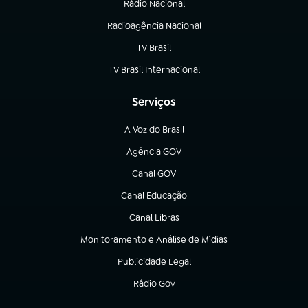
Rádio Nacional
(abre em nova aba)
Radioagência Nacional
(abre em nova aba)
TV Brasil
(abre em nova aba)
TV Brasil Internacional
(abre em nova aba)
Serviços
A Voz do Brasil
(abre em nova aba)
Agência GOV
(abre em nova aba)
Canal GOV
(abre em nova aba)
Canal Educação
(abre em nova aba)
Canal Libras
(abre em nova aba)
Monitoramento e Análise de Mídias
(abre em nova aba)
Publicidade Legal
(abre em nova aba)
Rádio Gov
(abre em nova aba)