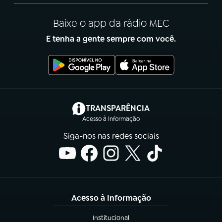
Baixe o app da rádio MEC
E tenha a gente sempre com você.
(abre em nova aba)
TRANSPARÊNCIA
Acesso à Informação
Siga-nos nas redes sociais
Acesso à Informação
Institucional
(abre em nova aba)