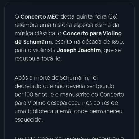
YouTube
Facebook
O
Concerto MEC
desta quinta-feira (26)
relembra uma história especialíssima da
Instagram
X
música clássica: o
Concerto para Violino
de Schumann
, escrito na década de 1850,
TikTok
para o violinista
Joseph Joachim
, que se
recusou a tocá-lo.
Após a morte de Schumann, foi
decretado que não deveria ser tocado
por 100 anos, e o manuscrito do Concerto
para Violino desapareceu nos cofres de
uma biblioteca alemã, onde permaneceu
esquecido.
Em 1937, Georg Schunemann encontrou o