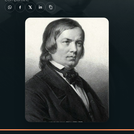
03
PROGRAMAÇÃO
04
PROGRAMAS
05
PODCASTS
06
VIDEOCASTS
07
ÚLTIMAS
08
PRÊMIO RÁDIO MEC
ACOMPANHE A RÁDIO MEC