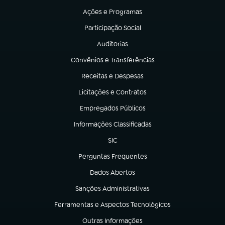
Ações e Programas
(abre em nova aba)
Participação Social
(abre em nova aba)
Auditorias
(abre em nova aba)
Convênios e Transferências
(abre em nova aba)
Receitas e Despesas
(abre em nova aba)
Licitações e Contratos
(abre em nova aba)
Empregados Públicos
(abre em nova aba)
Informações Classificadas
(abre em nova aba)
SIC
(abre em nova aba)
Perguntas Frequentes
(abre em nova aba)
Dados Abertos
(abre em nova aba)
Sanções Administrativas
(abre em nova aba)
Ferramentas e Aspectos Tecnológicos
(abre em nova aba)
Outras Informações
(abre em nova aba)