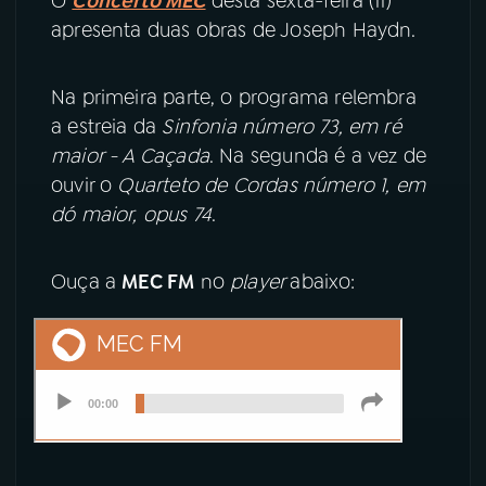
O
Concerto MEC
desta sexta-feira (11)
apresenta duas obras de Joseph Haydn.
YouTube
Facebook
Na primeira parte, o programa relembra
Instagram
X
a estreia da
Sinfonia número 73, em ré
maior - A Caçada
. Na segunda é a vez de
TikTok
ouvir o
Quarteto de Cordas número 1, em
dó maior, opus 74
.
Ouça a
MEC FM
no
player
abaixo: