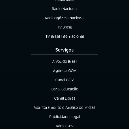
Rádio Nacional
(abre em nova aba)
Radioagência Nacional
(abre em nova aba)
TV Brasil
(abre em nova aba)
TV Brasil Internacional
(abre em nova aba)
Serviços
A Voz do Brasil
(abre em nova aba)
Agência GOV
(abre em nova aba)
Canal GOV
(abre em nova aba)
Canal Educação
(abre em nova aba)
Canal Libras
(abre em nova aba)
Monitoramento e Análise de Mídias
(abre em nova aba)
Publicidade Legal
(abre em nova aba)
Rádio Gov
(abre em nova aba)