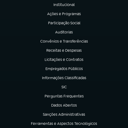
Institucional
(abre em nova aba)
Ações e Programas
(abre em nova aba)
Participação Social
(abre em nova aba)
Auditorias
(abre em nova aba)
Convênios e Transferências
(abre em nova aba)
Receitas e Despesas
(abre em nova aba)
Licitações e Contratos
(abre em nova aba)
Empregados Públicos
(abre em nova aba)
Informações Classificadas
(abre em nova aba)
SIC
(abre em nova aba)
Perguntas Frequentes
(abre em nova aba)
Dados Abertos
(abre em nova aba)
Sanções Administrativas
(abre em nova aba)
Ferramentas e Aspectos Tecnológicos
(abre em nova aba)