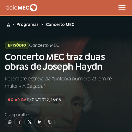
MENU
Programas
Concerto MEC
Concerto MEC
EPISÓDIO
Concerto MEC traz duas
Buscar
na
obras de Joseph Haydn
Rádio
Buscar
MEC
Relembre estreia da "Sinfonia número 73, em ré
maior - A Caçada"
Início
AO VIVO
11/03/2022, 15:05
NO AR EM
01
INÍCIO
Compartilhe
02
A RÁDIO