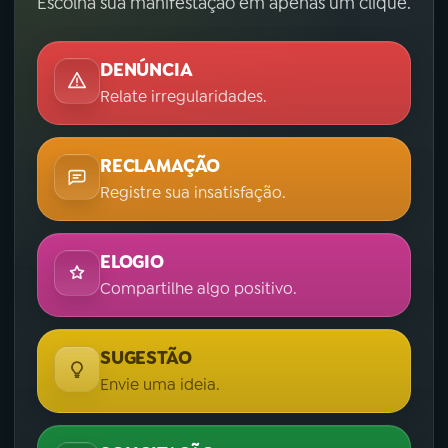
Escolha sua manifestação em apenas um clique.
DENÚNCIA
Relate irregularidades.
RECLAMAÇÃO
Registre sua insatisfação.
ELOGIO
Compartilhe algo positivo.
SUGESTÃO
Envie uma ideia.