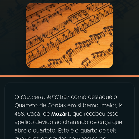
03
PROGRAMAÇÃO
04
PROGRAMAS
05
PODCASTS
06
VIDEOCASTS
O
Concerto MEC
traz como destaque o
07
ÚLTIMAS
Quarteto de Cordas em si bemol maior, k.
458, Caça, de
Mozart
, que recebeu esse
08
PRÊMIO RÁDIO MEC
apelido devido ao chamado de caça que
abre o quarteto. Este é o quarto de seis
quartetos de cordas compostos por
ACOMPANHE A RÁDIO MEC