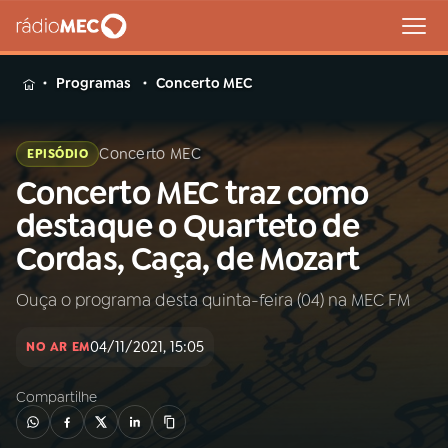
MENU
Programas
Concerto MEC
Concerto MEC
EPISÓDIO
Concerto MEC traz como
Buscar
na
destaque o Quarteto de
Rádio
Buscar
Cordas, Caça, de Mozart
MEC
Ouça o programa desta quinta-feira (04) na MEC FM
Início
AO VIVO
04/11/2021, 15:05
NO AR EM
01
INÍCIO
Compartilhe
02
A RÁDIO