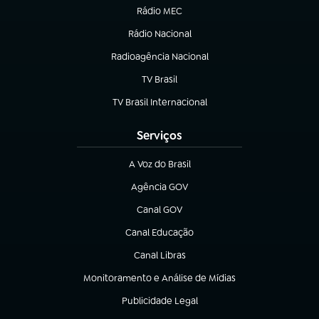
Rádio MEC
Rádio Nacional
(abre em nova aba)
Radioagência Nacional
(abre em nova aba)
TV Brasil
(abre em nova aba)
TV Brasil Internacional
(abre em nova aba)
Serviços
A Voz do Brasil
(abre em nova aba)
Agência GOV
(abre em nova aba)
Canal GOV
(abre em nova aba)
Canal Educação
(abre em nova aba)
Canal Libras
(abre em nova aba)
Monitoramento e Análise de Mídias
(abre em nova aba)
Publicidade Legal
(abre em nova aba)