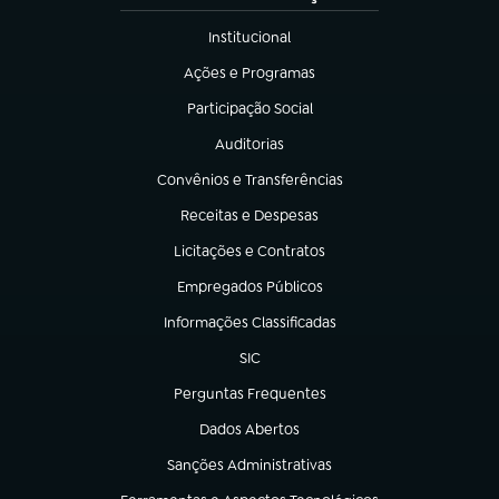
Institucional
(abre em nova aba)
Ações e Programas
(abre em nova aba)
Participação Social
(abre em nova aba)
Auditorias
(abre em nova aba)
Convênios e Transferências
(abre em nova aba)
Receitas e Despesas
(abre em nova aba)
Licitações e Contratos
(abre em nova aba)
Empregados Públicos
(abre em nova aba)
Informações Classificadas
(abre em nova aba)
SIC
(abre em nova aba)
Perguntas Frequentes
(abre em nova aba)
Dados Abertos
(abre em nova aba)
Sanções Administrativas
(abre em nova aba)