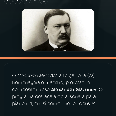
03
PROGRAMAÇÃO
04
PROGRAMAS
05
PODCASTS
06
VIDEOCASTS
O
Concerto MEC
desta terça-feira (22)
07
ÚLTIMAS
homenageia o maestro, professor e
compositor russo
Alexander Glazunov
. O
programa destaca a obra: sonata para
08
PRÊMIO RÁDIO MEC
piano nº1, em si bemol menor, opus 74.
ACOMPANHE A RÁDIO MEC