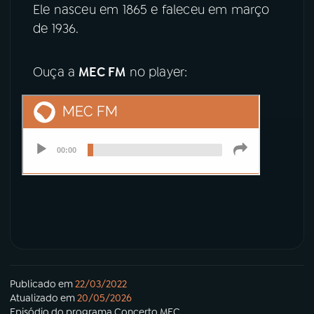
Ele nasceu em 1865 e faleceu em março
de 1936.
YouTube
Facebook
Instagram
X
Ouça a
MEC FM
no player:
TikTok
Publicado em
22/03/2022
Atualizado em
20/05/2026
Episódio
do programa
Concerto MEC