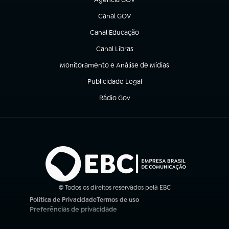
(abre em nova aba)
Canal GOV
(abre em nova aba)
Canal Educação
(abre em nova aba)
Canal Libras
(abre em nova aba)
Monitoramento e Análise de Mídias
(abre em nova aba)
Publicidade Legal
(abre em nova aba)
Rádio Gov
(abre em nova aba)
© Todos os direitos reservados pela EBC
Política de Privacidade
Termos de uso
(abre em nova aba)
(abre em nova aba)
Preferências de privacidade