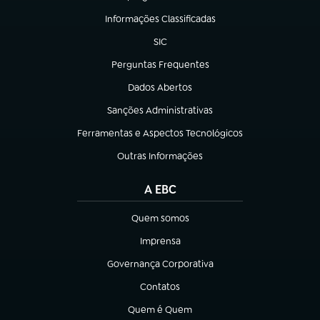
(abre em nova aba)
Informações Classificadas
(abre em nova aba)
SIC
(abre em nova aba)
Perguntas Frequentes
(abre em nova aba)
Dados Abertos
(abre em nova aba)
Sanções Administrativas
(abre em nova aba)
Ferramentas e Aspectos Tecnológicos
(abre em nova aba)
Outras Informações
(abre em nova aba)
A EBC
Quem somos
(abre em nova aba)
Imprensa
(abre em nova aba)
Governança Corporativa
(abre em nova aba)
Contatos
(abre em nova aba)
Quem é Quem
(abre em nova aba)