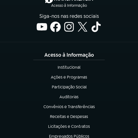
Acesso à Informação
Siga-nos nas redes sociais
Acesso à Informação
Institucional
(abre em nova aba)
Ações e Programas
(abre em nova aba)
Participação Social
(abre em nova aba)
Auditorias
(abre em nova aba)
Convênios e Transferências
(abre em nova aba)
Receitas e Despesas
(abre em nova aba)
Licitações e Contratos
(abre em nova aba)
Empregados Públicos