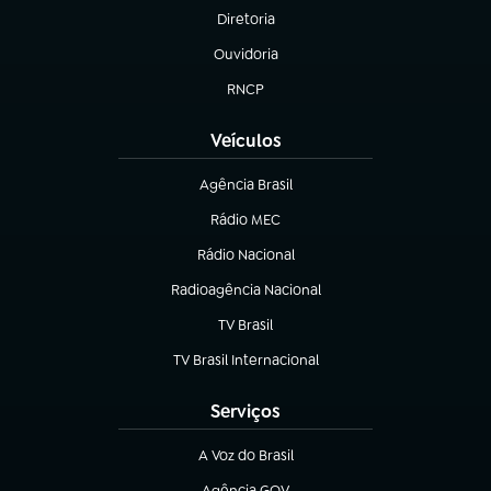
Diretoria
(abre em nova aba)
Ouvidoria
(abre em nova aba)
RNCP
(abre em nova aba)
Veículos
Agência Brasil
(abre em nova aba)
Rádio MEC
Rádio Nacional
(abre em nova aba)
Radioagência Nacional
(abre em nova aba)
TV Brasil
(abre em nova aba)
TV Brasil Internacional
(abre em nova aba)
Serviços
A Voz do Brasil
(abre em nova aba)
Agência GOV