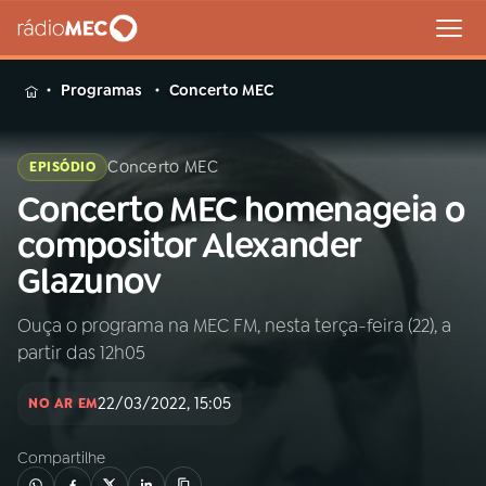
MENU
Programas
Concerto MEC
Concerto MEC
EPISÓDIO
Concerto MEC homenageia o
Buscar
na
compositor Alexander
Rádio
Buscar
Glazunov
MEC
Ouça o programa na MEC FM, nesta terça-feira (22), a
Início
AO VIVO
partir das 12h05
01
INÍCIO
22/03/2022, 15:05
NO AR EM
Compartilhe
02
A RÁDIO