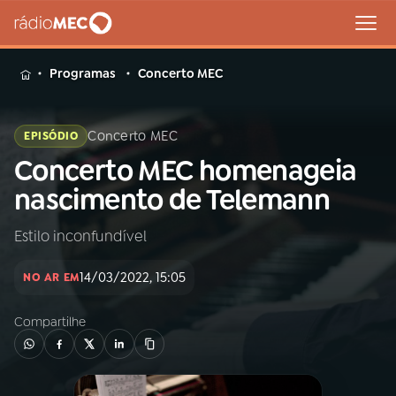
MENU
Programas
Concerto MEC
Concerto MEC
EPISÓDIO
Concerto MEC homenageia
Buscar
na
nascimento de Telemann
Rádio
Buscar
MEC
Estilo inconfundível
Início
AO VIVO
14/03/2022, 15:05
NO AR EM
Compartilhe
01
INÍCIO
02
A RÁDIO