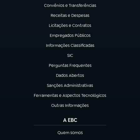
Convênios e Transferências
(abre em nova aba)
Receitas e Despesas
(abre em nova aba)
Licitações e Contratos
(abre em nova aba)
Empregados Públicos
(abre em nova aba)
Informações Classificadas
(abre em nova aba)
SIC
(abre em nova aba)
Perguntas Frequentes
(abre em nova aba)
Dados Abertos
(abre em nova aba)
Sanções Administrativas
(abre em nova aba)
Ferramentas e Aspectos Tecnológicos
(abre em nova aba)
Outras Informações
(abre em nova aba)
A EBC
Quem somos
(abre em nova aba)