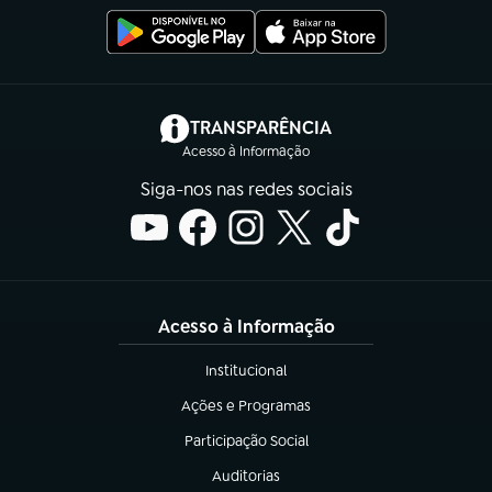
(abre em nova aba)
TRANSPARÊNCIA
Acesso à Informação
Siga-nos nas redes sociais
Acesso à Informação
Institucional
(abre em nova aba)
Ações e Programas
(abre em nova aba)
Participação Social
(abre em nova aba)
Auditorias
(abre em nova aba)