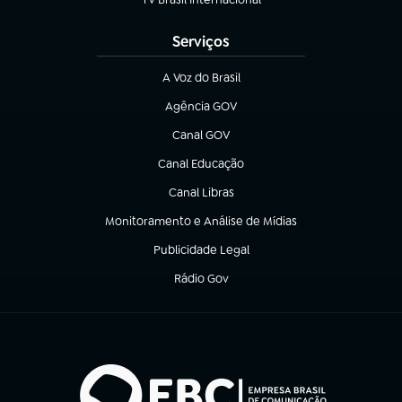
(abre em nova aba)
Serviços
A Voz do Brasil
(abre em nova aba)
Agência GOV
(abre em nova aba)
Canal GOV
(abre em nova aba)
Canal Educação
(abre em nova aba)
Canal Libras
(abre em nova aba)
Monitoramento e Análise de Mídias
(abre em nova aba)
Publicidade Legal
(abre em nova aba)
Rádio Gov
(abre em nova aba)