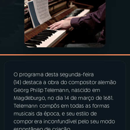
03
PROGRAMAÇÃO
04
PROGRAMAS
05
PODCASTS
06
VIDEOCASTS
O programa desta segunda-feira
(14) destaca a obra do compositor alemão
Georg Philip Telemann, nascido em
07
ÚLTIMAS
Magdeburgo, no dia 14 de março de 1681.
Telemann compôs em todas as formas
08
PRÊMIO RÁDIO MEC
musicais da época, e seu estilo de
compor era inconfundível pelo seu modo
espontâneo de criação.
ACOMPANHE A RÁDIO MEC