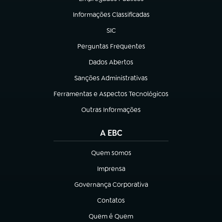
(abre em nova aba)
Informações Classificadas
(abre em nova aba)
SIC
(abre em nova aba)
Perguntas Frequentes
(abre em nova aba)
Dados Abertos
(abre em nova aba)
Sanções Administrativas
(abre em nova aba)
Ferramentas e Aspectos Tecnológicos
(abre em nova aba)
Outras Informações
(abre em nova aba)
A EBC
Quem somos
(abre em nova aba)
Imprensa
(abre em nova aba)
Governança Corporativa
(abre em nova aba)
Contatos
(abre em nova aba)
Quem é Quem
(abre em nova aba)