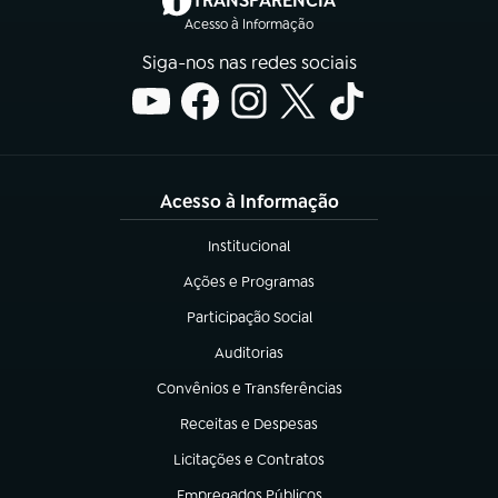
TRANSPARÊNCIA
Acesso à Informação
Siga-nos nas redes sociais
Acesso à Informação
Institucional
(abre em nova aba)
Ações e Programas
(abre em nova aba)
Participação Social
(abre em nova aba)
Auditorias
(abre em nova aba)
Convênios e Transferências
(abre em nova aba)
Receitas e Despesas
(abre em nova aba)
Licitações e Contratos
(abre em nova aba)
Empregados Públicos