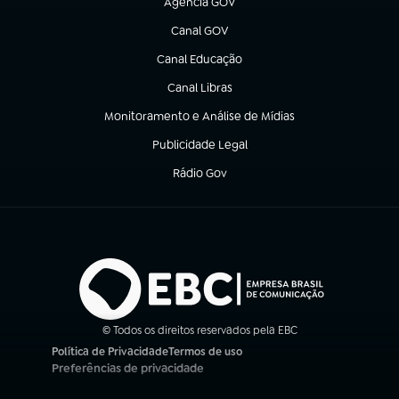
Agência GOV
(abre em nova aba)
Canal GOV
(abre em nova aba)
Canal Educação
(abre em nova aba)
Canal Libras
(abre em nova aba)
Monitoramento e Análise de Mídias
(abre em nova aba)
Publicidade Legal
(abre em nova aba)
Rádio Gov
(abre em nova aba)
© Todos os direitos reservados pela EBC
Política de Privacidade
Termos de uso
(abre em nova aba)
(abre em nova aba)
Preferências de privacidade