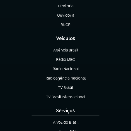
Diretoria
(abre em nova aba)
Ouvidoria
(abre em nova aba)
RNCP
(abre em nova aba)
Veículos
Agência Brasil
(abre em nova aba)
Rádio MEC
Rádio Nacional
(abre em nova aba)
Radioagência Nacional
(abre em nova aba)
TV Brasil
(abre em nova aba)
TV Brasil Internacional
(abre em nova aba)
Serviços
A Voz do Brasil
(abre em nova aba)