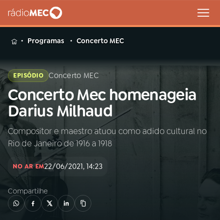
MENU
Programas
Concerto MEC
Concerto MEC
EPISÓDIO
Concerto Mec homenageia
Buscar
na
Darius Milhaud
Rádio
Buscar
MEC
Compositor e maestro atuou como adido cultural no
Rio de Janeiro de 1916 a 1918
Início
AO VIVO
22/06/2021, 14:23
NO AR EM
01
INÍCIO
Compartilhe
02
A RÁDIO