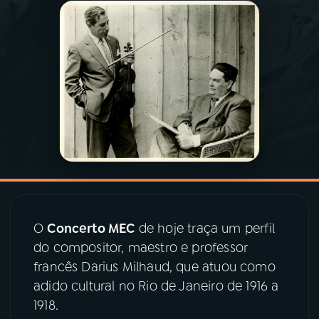
03
PROGRAMAÇÃO
04
PROGRAMAS
05
PODCASTS
06
VIDEOCASTS
07
ÚLTIMAS
O
Concerto MEC
de hoje traça um perfil
do compositor, maestro e professor
francês Darius Milhaud, que atuou como
08
PRÊMIO RÁDIO MEC
adido cultural no Rio de Janeiro de 1916 a
1918.
ACOMPANHE A RÁDIO MEC