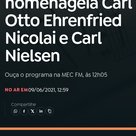
homenageia Carl
MEC
Otto Ehrenfried
01
INÍCIO
Nicolai e Carl
02
A RÁDIO
Nielsen
03
PROGRAMAÇÃO
Ouça o programa na MEC FM, às 12h05
04
PROGRAMAS
09/06/2021, 12:59
NO AR EM
05
PODCASTS
Compartilhe
06
VIDEOCASTS