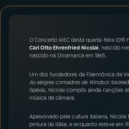
07
ÚLTIMAS
08
PRÊMIO RÁDIO MEC
O Concerto MEC desta quarta-feira (09)
ACOMPANHE A RÁDIO MEC
Carl Otto Ehrenfried Nicolai
, nascido ne
YouTube
Facebook
nascido na Dinamarca em 1865.
Instagram
X
Um dos fundadores da Filarmônica de Vie
As alegres comadres de Windsor
, basea
TikTok
óperas, Nicolai compôs ainda canções al
música de câmara.
Apaixonado pela cultura italiana, Nicolai 
pintura da Itália, e enquanto esteve em