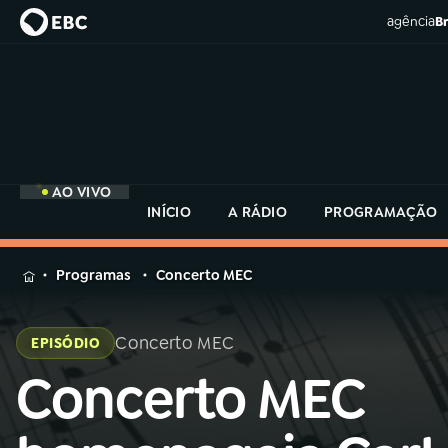
agência
Br
AO VIVO
INÍCIO
A RÁDIO
PROGRAMAÇÃO
MENU
Programas
Concerto MEC
Buscar
na
Concerto MEC
EPISÓDIO
Rádio
Buscar
MEC
Concerto MEC
Buscar
na
Rádio
Início
AO VIVO