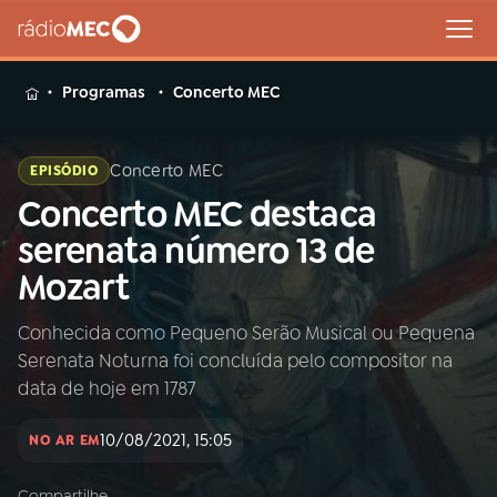
MENU
Programas
Concerto MEC
Concerto MEC
EPISÓDIO
Concerto MEC destaca
Buscar
na
serenata número 13 de
Rádio
Buscar
Mozart
MEC
Conhecida como Pequeno Serão Musical ou Pequena
Início
AO VIVO
Serenata Noturna foi concluída pelo compositor na
data de hoje em 1787
01
INÍCIO
10/08/2021, 15:05
NO AR EM
02
A RÁDIO
Compartilhe