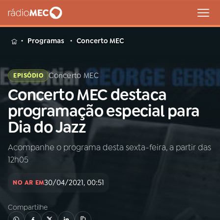
MENU
Programas
Concerto MEC
Concerto MEC
EPISÓDIO
Concerto MEC destaca
Buscar
na
programação especial para
Rádio
Buscar
Dia do Jazz
MEC
Acompanhe o programa desta sexta-feira, a partir das
Início
AO VIVO
12h05
01
INÍCIO
30/04/2021, 00:51
NO AR EM
Compartilhe
02
A RÁDIO