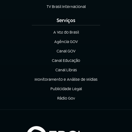
TV Brasil Internacional
(abre em nova aba)
Serviços
A Voz do Brasil
(abre em nova aba)
Agência GOV
(abre em nova aba)
Canal GOV
(abre em nova aba)
Canal Educação
(abre em nova aba)
Canal Libras
(abre em nova aba)
Monitoramento e Análise de Mídias
(abre em nova aba)
Publicidade Legal
(abre em nova aba)
Rádio Gov
(abre em nova aba)