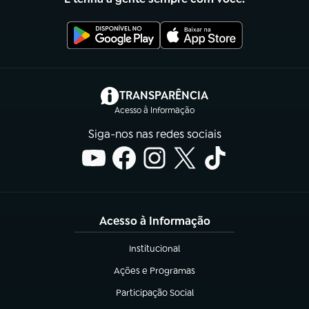
(abre em nova aba)
TRANSPARÊNCIA
Acesso à Informação
Siga-nos nas redes sociais
Acesso à Informação
Institucional
(abre em nova aba)
Ações e Programas
(abre em nova aba)
Participação Social
(abre em nova aba)