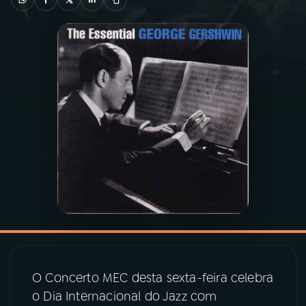
03
PROGRAMAÇÃO
04
PROGRAMAS
05
PODCASTS
06
VIDEOCASTS
07
ÚLTIMAS
08
PRÊMIO RÁDIO MEC
O Concerto MEC desta sexta-feira celebra
o Dia Internacional do Jazz com
ACOMPANHE A RÁDIO MEC