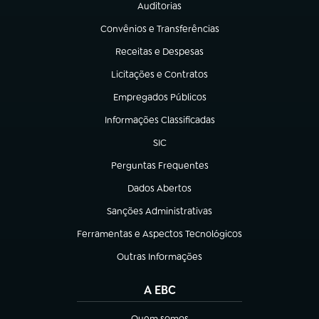
Auditorias
(abre em nova aba)
Convênios e Transferências
(abre em nova aba)
Receitas e Despesas
(abre em nova aba)
Licitações e Contratos
(abre em nova aba)
Empregados Públicos
(abre em nova aba)
Informações Classificadas
(abre em nova aba)
SIC
(abre em nova aba)
Perguntas Frequentes
(abre em nova aba)
Dados Abertos
(abre em nova aba)
Sanções Administrativas
(abre em nova aba)
Ferramentas e Aspectos Tecnológicos
(abre em nova aba)
Outras Informações
(abre em nova aba)
A EBC
Quem somos