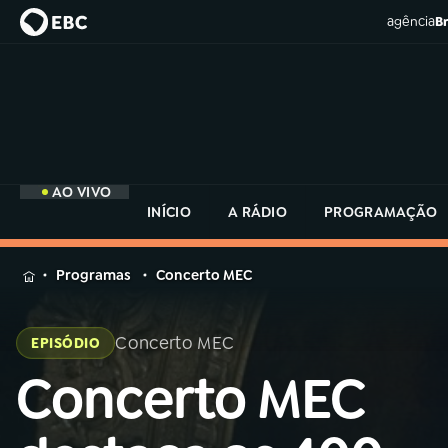
agência
Br
AO VIVO
INÍCIO
A RÁDIO
PROGRAMAÇÃO
MENU
Programas
Concerto MEC
Buscar
na
Concerto MEC
EPISÓDIO
Rádio
Buscar
MEC
Concerto MEC
Buscar
na
Rádio
Início
AO VIVO