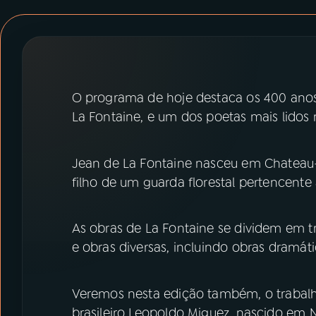
07
ÚLTIMAS
08
PRÊMIO RÁDIO MEC
O programa de hoje destaca os 400 anos
ACOMPANHE A RÁDIO MEC
La Fontaine, e um dos poetas mais lidos 
YouTube
Facebook
Jean de La Fontaine nasceu em Chateau-Th
Instagram
X
filho de um guarda florestal pertencente
TikTok
As obras de La Fontaine se dividem em tr
e obras diversas, incluindo obras dramáti
Veremos nesta edição também, o trabalho
brasileiro Leopoldo Miguez, nascido em N