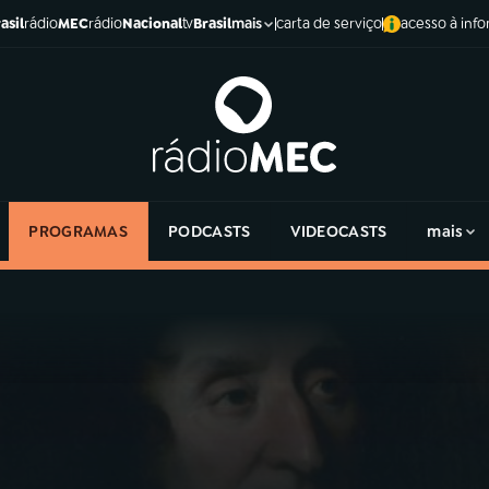
asil
rádio
MEC
rádio
Nacional
tv
Brasil
carta de serviço
acesso à inf
mais
PROGRAMAS
PODCASTS
VIDEOCASTS
mais