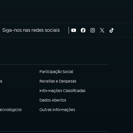
Siga-nos nas redes sociais
Participação Social
(abre em nova aba)
as
Receitas e Despesas
(abre em nova aba)
Informações Classificadas
(abre em nova aba)
Dados Abertos
(abre em nova aba)
Tecnológicos
Outras Informações
(abre em nova aba)