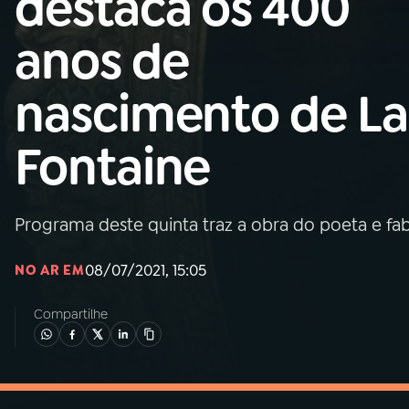
destaca os 400
MEC
anos de
01
INÍCIO
nascimento de La
02
A RÁDIO
Fontaine
03
PROGRAMAÇÃO
Programa deste quinta traz a obra do poeta e fab
04
PROGRAMAS
08/07/2021, 15:05
NO AR EM
05
PODCASTS
Compartilhe
06
VIDEOCASTS