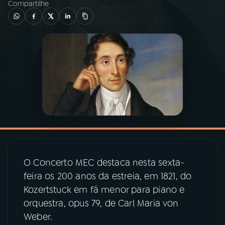
Compartilhe
03
PROGRAMAÇÃO
04
PROGRAMAS
05
PODCASTS
06
VIDEOCASTS
07
ÚLTIMAS
O Concerto MEC destaca nesta sexta-
feira os 200 anos da estreia, em 1821, do
Kozertstuck em fá menor para piano e
08
PRÊMIO RÁDIO MEC
orquestra, opus 79, de Carl Maria von
Weber.
ACOMPANHE A RÁDIO MEC