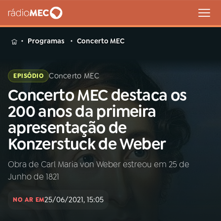
MENU
Programas
Concerto MEC
Concerto MEC
EPISÓDIO
Concerto MEC destaca os
Buscar
na
200 anos da primeira
Rádio
Buscar
apresentação de
MEC
Konzerstuck de Weber
Início
AO VIVO
Obra de Carl Maria von Weber estreou em 25 de
Junho de 1821
01
INÍCIO
25/06/2021, 15:05
NO AR EM
02
A RÁDIO