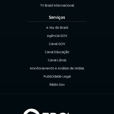
TV Brasil Internacional
(abre em nova aba)
Serviços
A Voz do Brasil
(abre em nova aba)
Agência GOV
(abre em nova aba)
Canal GOV
(abre em nova aba)
Canal Educação
(abre em nova aba)
Canal Libras
(abre em nova aba)
Monitoramento e Análise de Mídias
(abre em nova aba)
Publicidade Legal
(abre em nova aba)
Rádio Gov
(abre em nova aba)