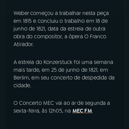
Weber começou a trabalhar nesta peça
YouTube
Facebook
em 1815 e concluiu o trabalho em 18 de
Instagram
X
junho de 1821, data da estreia de outra
obra do compositor, a ópera O Franco
TikTok
Atirador.
A estreia do Konzerstuck foi uma semana
mais tarde, em 25 de junho de 1821, em
Berlim, em seu concerto de despedida da
cidade.
O Concerto MEC vai ao ar de segunda a
sexta-feira, às 12h05, na
MEC FM
.