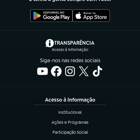
(abre em nova aba)
TRANSPARÊNCIA
Acesso à Informação
Siga-nos nas redes sociais
Acesso à Informação
Institucional
(abre em nova aba)
Ações e Programas
(abre em nova aba)
Participação Social
(abre em nova aba)