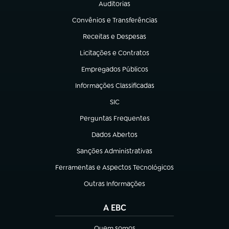
Auditorias
(abre em nova aba)
Convênios e Transferências
(abre em nova aba)
Receitas e Despesas
(abre em nova aba)
Licitações e Contratos
(abre em nova aba)
Empregados Públicos
(abre em nova aba)
Informações Classificadas
(abre em nova aba)
SIC
(abre em nova aba)
Perguntas Frequentes
(abre em nova aba)
Dados Abertos
(abre em nova aba)
Sanções Administrativas
(abre em nova aba)
Ferramentas e Aspectos Tecnológicos
(abre em nova aba)
Outras Informações
(abre em nova aba)
A EBC
Quem somos