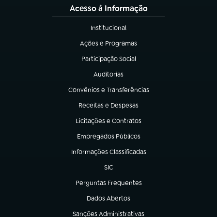
Acesso à Informação
Institucional
(abre em nova aba)
Ações e Programas
(abre em nova aba)
Participação Social
(abre em nova aba)
Auditorias
(abre em nova aba)
Convênios e Transferências
(abre em nova aba)
Receitas e Despesas
(abre em nova aba)
Licitações e Contratos
(abre em nova aba)
Empregados Públicos
(abre em nova aba)
Informações Classificadas
(abre em nova aba)
SIC
(abre em nova aba)
Perguntas Frequentes
(abre em nova aba)
Dados Abertos
(abre em nova aba)
Sanções Administrativas
(abre em nova aba)