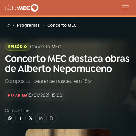
MENU
Programas
Concerto MEC
Concerto MEC
EPISÓDIO
Concerto MEC destaca obras
Buscar
na
de Alberto Nepomuceno
Rádio
Buscar
MEC
Compositor cearense nasceu em 1864
Início
AO VIVO
15/01/2021, 15:00
NO AR EM
Compartilhe
01
INÍCIO
02
A RÁDIO