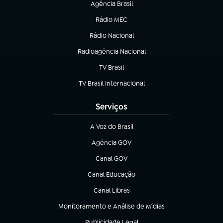
Agência Brasil
(abre em nova aba)
Rádio MEC
Rádio Nacional
(abre em nova aba)
Radioagência Nacional
(abre em nova aba)
TV Brasil
(abre em nova aba)
TV Brasil Internacional
(abre em nova aba)
Serviços
A Voz do Brasil
(abre em nova aba)
Agência GOV
(abre em nova aba)
Canal GOV
(abre em nova aba)
Canal Educação
(abre em nova aba)
Canal Libras
(abre em nova aba)
Monitoramento e Análise de Mídias
(abre em nova aba)
Publicidade Legal