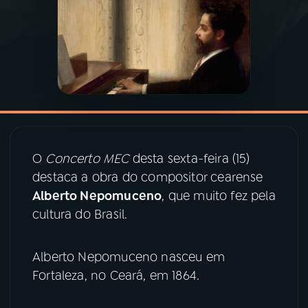
03
PROGRAMAÇÃO
04
PROGRAMAS
05
PODCASTS
O
Concerto MEC
desta sexta-feira (15)
06
VIDEOCASTS
destaca a obra do compositor cearense
Alberto Nepomuceno
, que muito fez pela
cultura do Brasil.
07
ÚLTIMAS
Alberto Nepomuceno nasceu em
08
PRÊMIO RÁDIO MEC
Fortaleza, no Ceará, em 1864.
ACOMPANHE A RÁDIO MEC