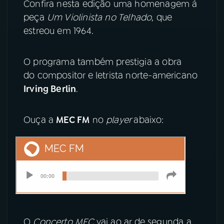
Confira nesta edição uma homenagem à
peça
Um Violinista no Telhado
, que
YouTube
Facebook
estreou em 1964.
Instagram
X
O programa também prestigia a obra
TikTok
do compositor e letrista norte-americano
Irving Berlin
.
Ouça a
MEC FM
no
player
abaixo:
O
Concerto MEC
vai ao ar de segunda a