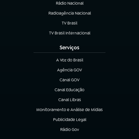
Rádio Nacional
(abre em nova aba)
Radioagência Nacional
(abre em nova aba)
TV Brasil
(abre em nova aba)
TV Brasil Internacional
(abre em nova aba)
Serviços
A Voz do Brasil
(abre em nova aba)
Agência GOV
(abre em nova aba)
Canal GOV
(abre em nova aba)
Canal Educação
(abre em nova aba)
Canal Libras
(abre em nova aba)
Monitoramento e Análise de Mídias
(abre em nova aba)
Publicidade Legal
(abre em nova aba)
Rádio Gov
(abre em nova aba)