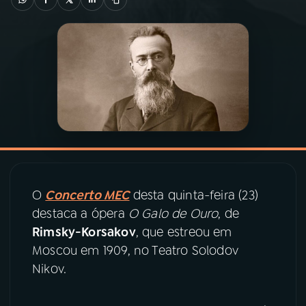
03
PROGRAMAÇÃO
04
PROGRAMAS
05
PODCASTS
06
VIDEOCASTS
O
Concerto MEC
desta quinta-feira (23)
destaca a ópera
O Galo de Ouro
, de
07
ÚLTIMAS
Rimsky-Korsakov
, que estreou em
Moscou em 1909, no Teatro Solodov
08
PRÊMIO RÁDIO MEC
Nikov.
ACOMPANHE A RÁDIO MEC