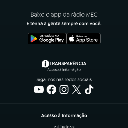
Baixe o app da rádio MEC
E tenha a gente sempre com você.
(abre em nova aba)
TRANSPARÊNCIA
Acesso à Informação
Siga-nos nas redes sociais
Acesso à Informação
Institucional