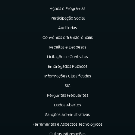
(abre em nova aba)
Ações e Programas
(abre em nova aba)
Participação Social
(abre em nova aba)
Auditorias
(abre em nova aba)
Convênios e Transferências
(abre em nova aba)
Receitas e Despesas
(abre em nova aba)
Licitações e Contratos
(abre em nova aba)
Empregados Públicos
(abre em nova aba)
Informações Classificadas
(abre em nova aba)
SIC
(abre em nova aba)
Perguntas Frequentes
(abre em nova aba)
Dados Abertos
(abre em nova aba)
Sanções Administrativas
(abre em nova aba)
Ferramentas e Aspectos Tecnológicos
(abre em nova aba)
Outras Informações