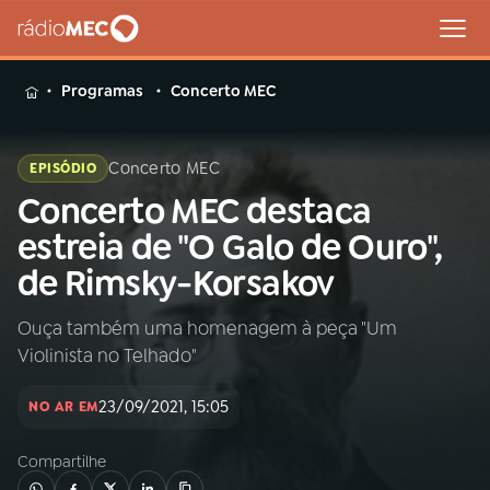
MENU
Programas
Concerto MEC
Concerto MEC
EPISÓDIO
Concerto MEC destaca
Buscar
na
estreia de "O Galo de Ouro",
Rádio
Buscar
de Rimsky-Korsakov
MEC
Ouça também uma homenagem à peça "Um
Início
AO VIVO
Violinista no Telhado"
01
INÍCIO
23/09/2021, 15:05
NO AR EM
Compartilhe
02
A RÁDIO