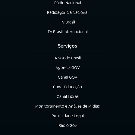
Rádio Nacional
(abre em nova aba)
Radioagência Nacional
(abre em nova aba)
TV Brasil
(abre em nova aba)
TV Brasil Internacional
(abre em nova aba)
Serviços
A Voz do Brasil
(abre em nova aba)
Agência GOV
(abre em nova aba)
Canal GOV
(abre em nova aba)
Canal Educação
(abre em nova aba)
Canal Libras
(abre em nova aba)
Monitoramento e Análise de Mídias
(abre em nova aba)
Publicidade Legal
(abre em nova aba)
Rádio Gov
(abre em nova aba)