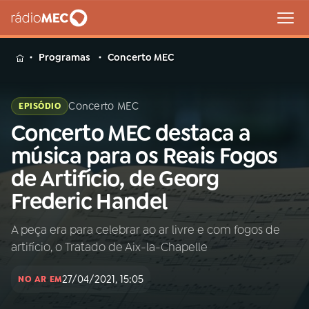
MENU
Programas
Concerto MEC
Concerto MEC
EPISÓDIO
Concerto MEC destaca a
Buscar
na
música para os Reais Fogos
Rádio
Buscar
de Artifício, de Georg
MEC
Frederic Handel
Início
AO VIVO
A peça era para celebrar ao ar livre e com fogos de
artifício, o Tratado de Aix-la-Chapelle
01
INÍCIO
27/04/2021, 15:05
NO AR EM
02
A RÁDIO