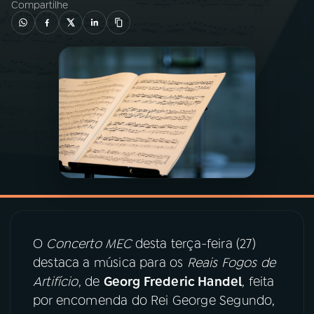
Compartilhe
03
PROGRAMAÇÃO
04
PROGRAMAS
05
PODCASTS
06
VIDEOCASTS
07
ÚLTIMAS
O
Concerto MEC
desta terça-feira (27)
destaca a música para os
Reais Fogos de
08
PRÊMIO RÁDIO MEC
Artifício
, de
Georg Frederic Handel
, feita
por encomenda do Rei George Segundo,
ACOMPANHE A RÁDIO MEC