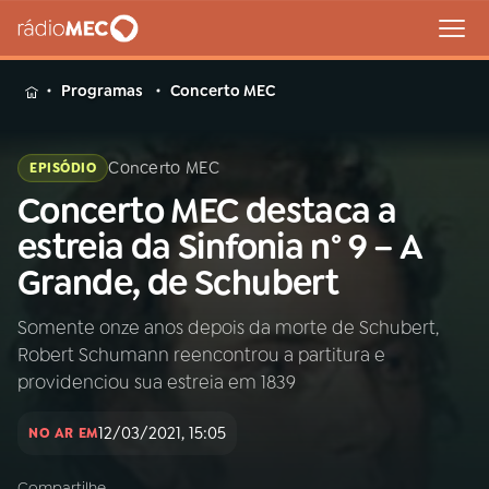
MENU
Programas
Concerto MEC
Concerto MEC
EPISÓDIO
Concerto MEC destaca a
Buscar
na
estreia da Sinfonia n° 9 – A
Rádio
Buscar
Grande, de Schubert
MEC
Somente onze anos depois da morte de Schubert,
Início
AO VIVO
Robert Schumann reencontrou a partitura e
providenciou sua estreia em 1839
01
INÍCIO
12/03/2021, 15:05
NO AR EM
02
A RÁDIO
Compartilhe