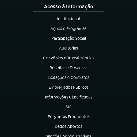
Acesso à Informação
Institucional
(abre em nova aba)
Ações e Programas
(abre em nova aba)
Participação Social
(abre em nova aba)
Auditorias
(abre em nova aba)
Convênios e Transferências
(abre em nova aba)
Receitas e Despesas
(abre em nova aba)
Licitações e Contratos
(abre em nova aba)
Empregados Públicos
(abre em nova aba)
Informações Classificadas
(abre em nova aba)
SIC
(abre em nova aba)
Perguntas Frequentes
(abre em nova aba)
Dados Abertos
(abre em nova aba)
Sanções Administrativas