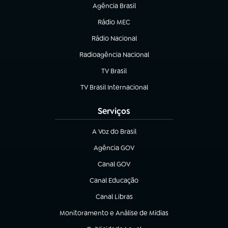
Agência Brasil
(abre em nova aba)
Rádio MEC
Rádio Nacional
(abre em nova aba)
Radioagência Nacional
(abre em nova aba)
TV Brasil
(abre em nova aba)
TV Brasil Internacional
(abre em nova aba)
Serviços
A Voz do Brasil
(abre em nova aba)
Agência GOV
(abre em nova aba)
Canal GOV
(abre em nova aba)
Canal Educação
(abre em nova aba)
Canal Libras
(abre em nova aba)
Monitoramento e Análise de Mídias
(abre em nova aba)