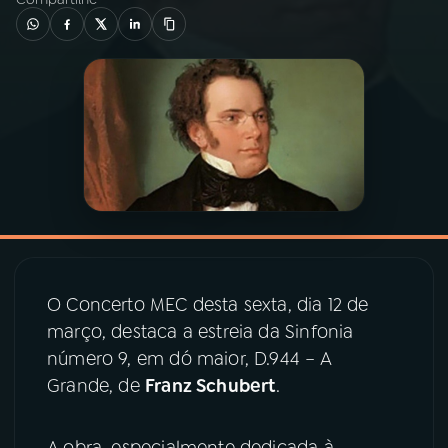
03
PROGRAMAÇÃO
04
PROGRAMAS
05
PODCASTS
06
VIDEOCASTS
O Concerto MEC desta sexta, dia 12 de
07
ÚLTIMAS
março, destaca a estreia da Sinfonia
número 9, em dó maior, D.944 – A
08
PRÊMIO RÁDIO MEC
Grande, de
Franz Schubert
.
ACOMPANHE A RÁDIO MEC