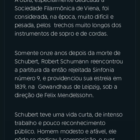
A obra, especialmente dedicada à
Sociedade Filarmônica de Viena, foi
YouTube
Facebook
considerada, na época, muito difícil e
pesada, pelos trechos muito longos dos
Instagram
X
instrumentos de sopro e de cordas.
TikTok
Somente onze anos depois da morte de
Schubert, Robert Schumann reencontrou
a partitura da então rejeitada Sinfonia
número 9, e providenciou sua estreia em
1839, na Gewandhaus de Leipzig, sob a
direção de Felix Mendelssohn.
Schubert teve uma vida curta, de intenso
trabalho e pouco reconhecimento
público. Homem modesto e afável, ele
pôde se dedicar à composição, e suas