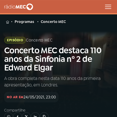
MENU
Programas
Concerto MEC
Concerto MEC
EPISÓDIO
Concerto MEC destaca 110
Buscar
na
anos da Sinfonia nº 2 de
Rádio
Buscar
Edward Elgar
MEC
A obra completa nesta data 110 anos da primeira
Início
AO VIVO
apresentação, em Londres.
01
INÍCIO
24/05/2021, 23:00
NO AR EM
Compartilhe
02
A RÁDIO