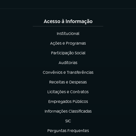
Acesso à Informação
Institucional
(abre em nova aba)
Ações e Programas
(abre em nova aba)
Participação Social
(abre em nova aba)
Auditorias
(abre em nova aba)
Convênios e Transferências
(abre em nova aba)
Receitas e Despesas
(abre em nova aba)
Licitações e Contratos
(abre em nova aba)
Empregados Públicos
(abre em nova aba)
Informações Classificadas
(abre em nova aba)
SIC
(abre em nova aba)
Perguntas Frequentes
(abre em nova aba)