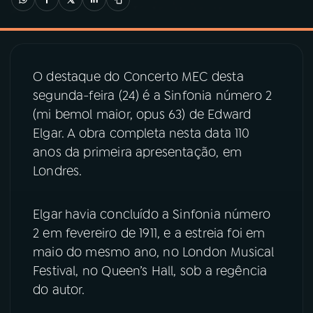
03
PROGRAMAÇÃO
O destaque do Concerto MEC desta
04
PROGRAMAS
segunda-feira (24) é a Sinfonia número 2
(mi bemol maior, opus 63) de Edward
05
PODCASTS
Elgar. A obra completa nesta data 110
anos da primeira apresentação, em
Londres.
06
VIDEOCASTS
Elgar havia concluído a Sinfonia número
07
ÚLTIMAS
2 em fevereiro de 1911, e a estreia foi em
maio do mesmo ano, no London Musical
08
PRÊMIO RÁDIO MEC
Festival, no Queen’s Hall, sob a regência
do autor.
ACOMPANHE A RÁDIO MEC