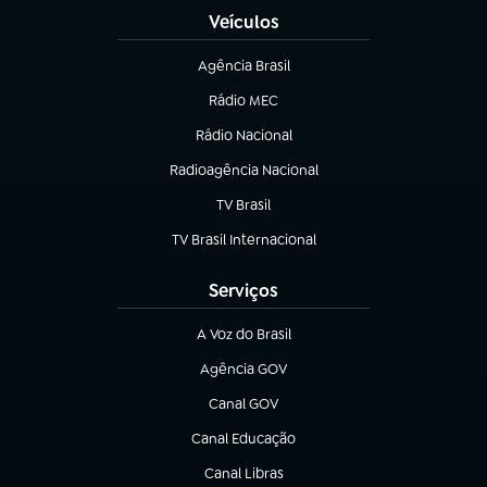
Veículos
Agência Brasil
(abre em nova aba)
Rádio MEC
Rádio Nacional
(abre em nova aba)
Radioagência Nacional
(abre em nova aba)
TV Brasil
(abre em nova aba)
TV Brasil Internacional
(abre em nova aba)
Serviços
A Voz do Brasil
(abre em nova aba)
Agência GOV
(abre em nova aba)
Canal GOV
(abre em nova aba)
Canal Educação
(abre em nova aba)
Canal Libras
(abre em nova aba)