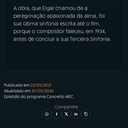
A obra, que Elgar chamou de a
YouTube
Facebook
peregrinação apaixonada da alma, foi
sua última sinfonia escrita até o fim,
Instagram
X
porque o compositor faleceu, em 1934,
antes de concluir a sua Terceira Sinfonia.
TikTok
Publicado em
23/05/2021
Atualizado em
20/05/2026
Episódio
do programa
Concerto MEC
Compartilhe