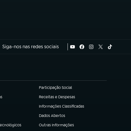
Siga-nos nas redes sociais
Participação Social
(abre em nova aba)
as
Receitas e Despesas
(abre em nova aba)
Informações Classificadas
(abre em nova aba)
Dados Abertos
(abre em nova aba)
Tecnológicos
Outras Informações
(abre em nova aba)