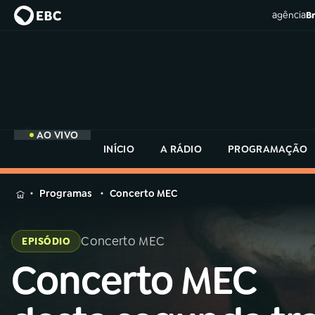
agência
Br
AO VIVO
INÍCIO
A RÁDIO
PROGRAMAÇÃO
MENU
Programas
Concerto MEC
Buscar
na
Concerto MEC
EPISÓDIO
Rádio
Buscar
MEC
Concerto MEC
Buscar
na
Rádio
Início
AO VIVO