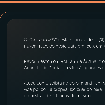
07
ÚLTIMAS
08
PRÊMIO RÁDIO MEC
ACOMPANHE A RÁDIO MEC
O
Concerto MEC
desta segunda-feira (31
YouTube
Facebook
Haydn, falecido nesta data em 1809, em V
Instagram
X
Haydn nasceu em Rohrau, na Áustria, e é
TikTok
Quarteto de Cordas, devido às grandes c
Atuou como solista no coro infantil, em 
vida por conta própria, lecionando para 
orquestras desfalcadas de músicos.