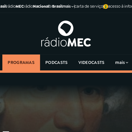
asil
rádio
MEC
rádio
Nacional
tv
Brasil
carta de serviço
acesso à inf
mais
PROGRAMAS
PODCASTS
VIDEOCASTS
mais