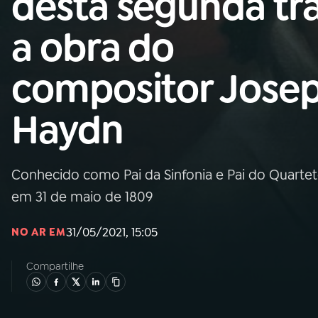
desta segunda tr
MEC
a obra do
01
INÍCIO
compositor Jose
02
A RÁDIO
Haydn
03
PROGRAMAÇÃO
Conhecido como Pai da Sinfonia e Pai do Quartet
04
PROGRAMAS
em 31 de maio de 1809
05
PODCASTS
31/05/2021, 15:05
NO AR EM
Compartilhe
06
VIDEOCASTS