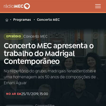
MENU
Programas
Concerto MEC
Concerto MEC
EPISÓDIO
Concerto MEC apresenta o
Buscar
na
trabalho do Madrigal
Rádio
Buscar
Contemporâneo
MEC
No repertório do grupo, madrigais renascentistas e
Início
AO VIVO
uma homenagem aos 50 anos de composições de
Ernani Aguar
01
INÍCIO
25/11/2019, 15:00
NO AR EM
02
A RÁDIO
Compartilhe