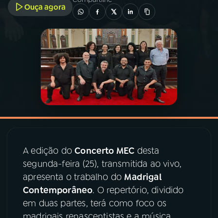
Ouça agora
03
PROGRAMAÇÃO
04
PROGRAMAS
05
PODCASTS
06
VIDEOCASTS
A edição do
Concerto MEC
desta
07
ÚLTIMAS
segunda-feira (25), transmitida ao vivo,
apresenta o trabalho do
Madrigal
08
PRÊMIO RÁDIO MEC
Contemporâneo
. O repertório, dividido
em duas partes, terá como foco os
madrigais renascentistas e a música
ACOMPANHE A RÁDIO MEC