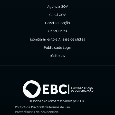
Agência GOV
(abre em nova aba)
Canal GOV
(abre em nova aba)
Canal Educação
(abre em nova aba)
Canal Libras
(abre em nova aba)
Monitoramento e Análise de Mídias
(abre em nova aba)
Publicidade Legal
(abre em nova aba)
Rádio Gov
(abre em nova aba)
© Todos os direitos reservados pela EBC
Política de Privacidade
Termos de uso
(abre em nova aba)
(abre em nova aba)
Preferências de privacidade