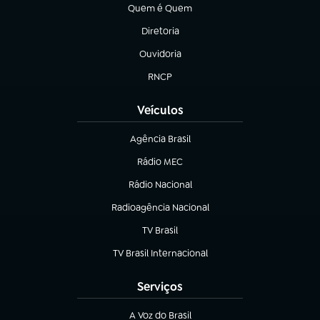
Quem é Quem
(abre em nova aba)
Diretoria
(abre em nova aba)
Ouvidoria
(abre em nova aba)
RNCP
(abre em nova aba)
Veículos
Agência Brasil
(abre em nova aba)
Rádio MEC
Rádio Nacional
(abre em nova aba)
Radioagência Nacional
(abre em nova aba)
TV Brasil
(abre em nova aba)
TV Brasil Internacional
(abre em nova aba)
Serviços
A Voz do Brasil
(abre em nova aba)