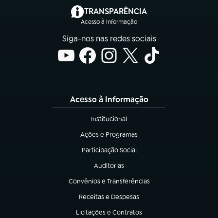
(abre em nova aba)
TRANSPARÊNCIA
Acesso à Informação
Siga-nos nas redes sociais
Acesso à Informação
Institucional
(abre em nova aba)
Ações e Programas
(abre em nova aba)
Participação Social
(abre em nova aba)
Auditorias
(abre em nova aba)
Convênios e Transferências
(abre em nova aba)
Receitas e Despesas
(abre em nova aba)
Licitações e Contratos
(abre em nova aba)