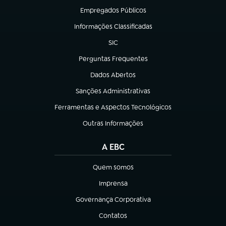
Empregados Públicos
(abre em nova aba)
Informações Classificadas
(abre em nova aba)
SIC
(abre em nova aba)
Perguntas Frequentes
(abre em nova aba)
Dados Abertos
(abre em nova aba)
Sanções Administrativas
(abre em nova aba)
Ferramentas e Aspectos Tecnológicos
(abre em nova aba)
Outras Informações
(abre em nova aba)
A EBC
Quem somos
(abre em nova aba)
Imprensa
(abre em nova aba)
Governança Corporativa
(abre em nova aba)
Contatos
(abre em nova aba)