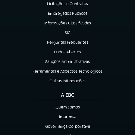
Licitações e Contratos
(abre em nova aba)
Empregados Públicos
(abre em nova aba)
Informações Classificadas
(abre em nova aba)
SIC
(abre em nova aba)
Perguntas Frequentes
(abre em nova aba)
Dados Abertos
(abre em nova aba)
Sanções Administrativas
(abre em nova aba)
Ferramentas e Aspectos Tecnológicos
(abre em nova aba)
Outras Informações
(abre em nova aba)
A EBC
Quem somos
(abre em nova aba)
Imprensa
(abre em nova aba)
Governança Corporativa
(abre em nova aba)