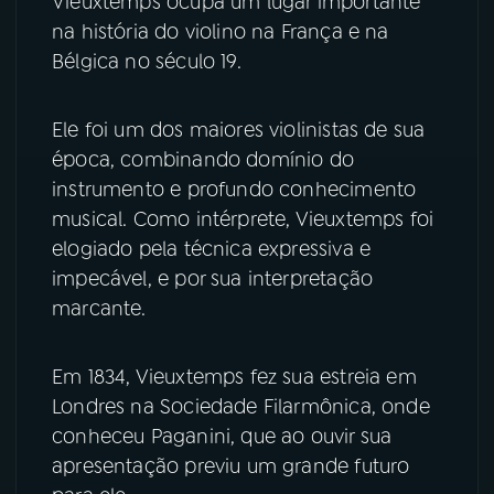
Vieuxtemps ocupa um lugar importante
na história do violino na França e na
YouTube
Facebook
Bélgica no século 19.
Instagram
X
Ele foi um dos maiores violinistas de sua
época, combinando domínio do
TikTok
instrumento e profundo conhecimento
musical. Como intérprete, Vieuxtemps foi
elogiado pela técnica expressiva e
impecável, e por sua interpretação
marcante.
Em 1834, Vieuxtemps fez sua estreia em
Londres na Sociedade Filarmônica, onde
conheceu Paganini, que ao ouvir sua
apresentação previu um grande futuro