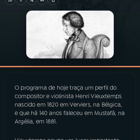
03
PROGRAMAÇÃO
04
PROGRAMAS
05
PODCASTS
06
VIDEOCASTS
O programa de hoje traça um perfil do
compositor e violinista Henri Vieuxtemps
07
ÚLTIMAS
nascido em 1820 em Verviers, na Bélgica,
e que há 140 anos faleceu em Mustafá, na
08
PRÊMIO RÁDIO MEC
Argélia, em 1881.
ACOMPANHE A RÁDIO MEC