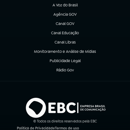
A Voz do Brasil
(abre em nova aba)
Agência GOV
(abre em nova aba)
Canal GOV
(abre em nova aba)
Canal Educação
(abre em nova aba)
Canal Libras
(abre em nova aba)
Monitoramento e Análise de Mídias
(abre em nova aba)
Publicidade Legal
(abre em nova aba)
Rádio Gov
(abre em nova aba)
© Todos os direitos reservados pela EBC
Política de Privacidade
Termos de uso