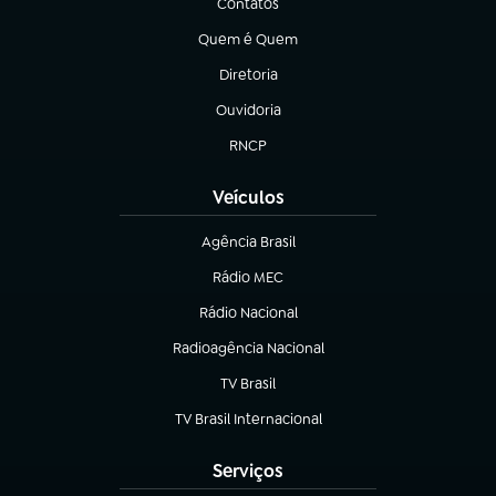
Contatos
(abre em nova aba)
Quem é Quem
(abre em nova aba)
Diretoria
(abre em nova aba)
Ouvidoria
(abre em nova aba)
RNCP
(abre em nova aba)
Veículos
Agência Brasil
(abre em nova aba)
Rádio MEC
Rádio Nacional
(abre em nova aba)
Radioagência Nacional
(abre em nova aba)
TV Brasil
(abre em nova aba)
TV Brasil Internacional
(abre em nova aba)
Serviços