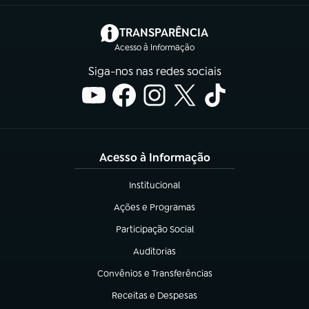
(abre em nova aba)
TRANSPARÊNCIA
Acesso à Informação
Siga-nos nas redes sociais
Acesso à Informação
Institucional
(abre em nova aba)
Ações e Programas
(abre em nova aba)
Participação Social
(abre em nova aba)
Auditorias
(abre em nova aba)
Convênios e Transferências
(abre em nova aba)
Receitas e Despesas
(abre em nova aba)