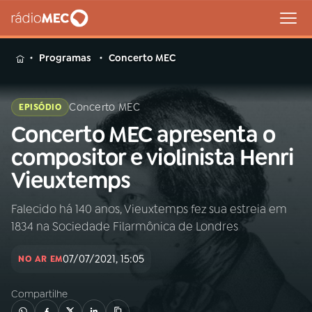
MENU
Programas
Concerto MEC
Concerto MEC
EPISÓDIO
Concerto MEC apresenta o
Buscar
na
compositor e violinista Henri
Rádio
Buscar
Vieuxtemps
MEC
Falecido há 140 anos, Vieuxtemps fez sua estreia em
Início
AO VIVO
1834 na Sociedade Filarmônica de Londres
01
INÍCIO
07/07/2021, 15:05
NO AR EM
Compartilhe
02
A RÁDIO