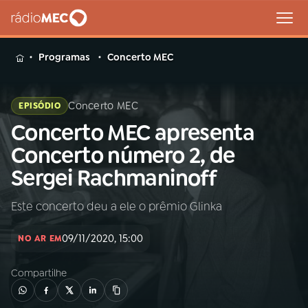
MENU
Programas
Concerto MEC
Concerto MEC
EPISÓDIO
Concerto MEC apresenta
Buscar
na
Concerto número 2, de
Rádio
Buscar
Sergei Rachmaninoff
MEC
Este concerto deu a ele o prêmio Glinka
Início
AO VIVO
09/11/2020, 15:00
NO AR EM
01
INÍCIO
Compartilhe
02
A RÁDIO