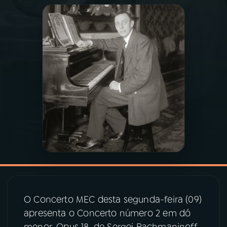
03
PROGRAMAÇÃO
04
PROGRAMAS
05
PODCASTS
06
VIDEOCASTS
07
ÚLTIMAS
08
PRÊMIO RÁDIO MEC
O Concerto MEC desta segunda-feira (09)
apresenta o Concerto número 2 em dó
menor, Opus 18, de Sergei Rachmaninoff,
ACOMPANHE A RÁDIO MEC