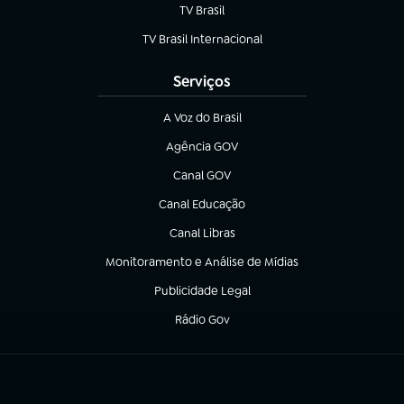
TV Brasil
(abre em nova aba)
TV Brasil Internacional
(abre em nova aba)
Serviços
A Voz do Brasil
(abre em nova aba)
Agência GOV
(abre em nova aba)
Canal GOV
(abre em nova aba)
Canal Educação
(abre em nova aba)
Canal Libras
(abre em nova aba)
Monitoramento e Análise de Mídias
(abre em nova aba)
Publicidade Legal
(abre em nova aba)
Rádio Gov
(abre em nova aba)