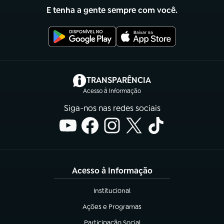
E tenha a gente sempre com você.
(abre em nova aba)
TRANSPARÊNCIA
Acesso à Informação
Siga-nos nas redes sociais
Acesso à Informação
Institucional
(abre em nova aba)
Ações e Programas
(abre em nova aba)
Participação Social