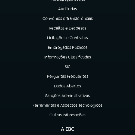
(abre em nova aba)
Auditorias
(abre em nova aba)
Convênios e Transferências
(abre em nova aba)
Receitas e Despesas
(abre em nova aba)
Licitações e Contratos
(abre em nova aba)
Empregados Públicos
(abre em nova aba)
Informações Classificadas
(abre em nova aba)
SIC
(abre em nova aba)
Perguntas Frequentes
(abre em nova aba)
Dados Abertos
(abre em nova aba)
Sanções Administrativas
(abre em nova aba)
Ferramentas e Aspectos Tecnológicos
(abre em nova aba)
Outras Informações
(abre em nova aba)
A EBC