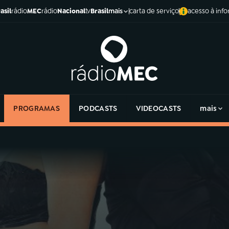
asil
rádio
MEC
rádio
Nacional
tv
Brasil
carta de serviço
acesso à inf
mais
PROGRAMAS
PODCASTS
VIDEOCASTS
mais