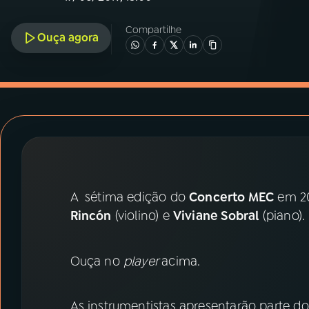
07
ÚLTIMAS
Compartilhe
Ouça agora
08
PRÊMIO RÁDIO MEC
ACOMPANHE A RÁDIO MEC
YouTube
Facebook
Instagram
X
A sétima edição do
Concerto MEC
em 20
TikTok
Rincón
(violino) e
Viviane Sobral
(piano).
Ouça no
player
acima.
As instrumentistas apresentarão parte d