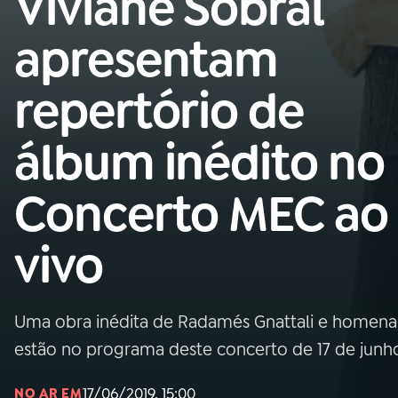
Viviane Sobral
MEC
apresentam
01
INÍCIO
repertório de
02
A RÁDIO
álbum inédito no
03
PROGRAMAÇÃO
Concerto MEC ao
04
PROGRAMAS
vivo
05
PODCASTS
Uma obra inédita de Radamés Gnattali e homena
06
VIDEOCASTS
estão no programa deste concerto de 17 de junh
17/06/2019, 15:00
NO AR EM