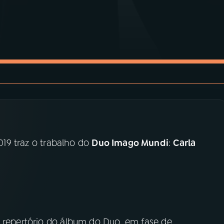
19 traz o trabalho do
Duo Imago Mundi
:
Carla
o repertório do álbum do Duo, em fase de