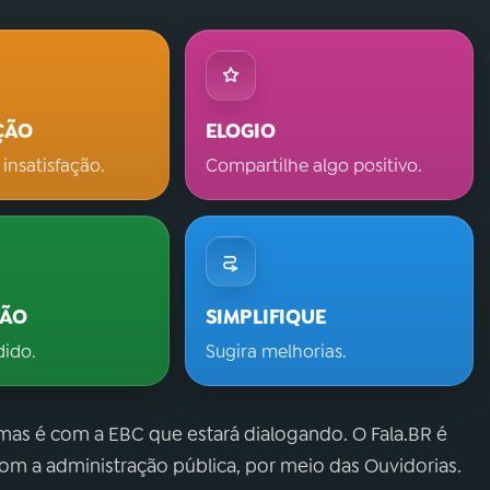
ÇÃO
ELOGIO
 insatisfação.
Compartilhe algo positivo.
ÇÃO
SIMPLIFIQUE
dido.
Sugira melhorias.
 mas é com a EBC que estará dialogando. O Fala.BR é
m a administração pública, por meio das Ouvidorias.