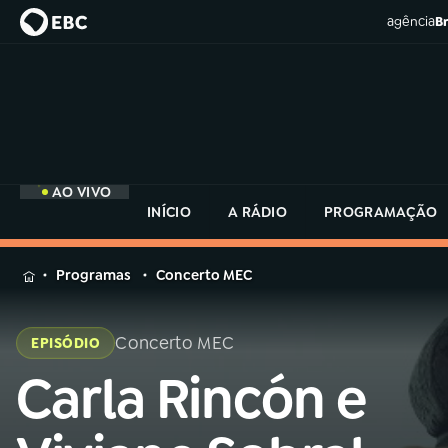
agência
Br
AO VIVO
INÍCIO
A RÁDIO
PROGRAMAÇÃO
MENU
Programas
Concerto MEC
Buscar
na
Concerto MEC
EPISÓDIO
Rádio
Buscar
MEC
Carla Rincón e
Buscar
na
Rádio
Início
AO VIVO