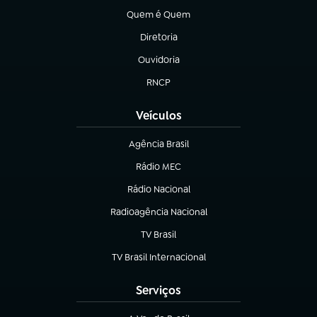
Quem é Quem
(abre em nova aba)
Diretoria
(abre em nova aba)
Ouvidoria
(abre em nova aba)
RNCP
(abre em nova aba)
Veículos
Agência Brasil
(abre em nova aba)
Rádio MEC
Rádio Nacional
(abre em nova aba)
Radioagência Nacional
(abre em nova aba)
TV Brasil
(abre em nova aba)
TV Brasil Internacional
(abre em nova aba)
Serviços