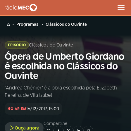
MENU
Programas
Clássicos do Ouvinte
Clássicos do Ouvinte
EPISÓDIO
Ópera de Umberto Giordano
Buscar
na
é escolhida no Clássicos do
Rádio
Buscar
Ouvinte
MEC
"Andrea Chénier" é a obra escolhida pela Elizabeth
Início
AO VIVO
Pereira, de Vila Isabel
01
INÍCIO
16/12/2017, 15:00
NO AR EM
Compartilhe
02
A RÁDIO
Ouça agora