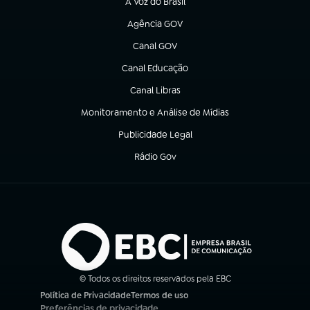
A Voz do Brasil
(abre em nova aba)
Agência GOV
(abre em nova aba)
Canal GOV
(abre em nova aba)
Canal Educação
(abre em nova aba)
Canal Libras
(abre em nova aba)
Monitoramento e Análise de Mídias
(abre em nova aba)
Publicidade Legal
(abre em nova aba)
Rádio Gov
(abre em nova aba)
© Todos os direitos reservados pela EBC
Política de Privacidade
Termos de uso
(abre em nova aba)
(abre em nova aba)
Preferências de privacidade