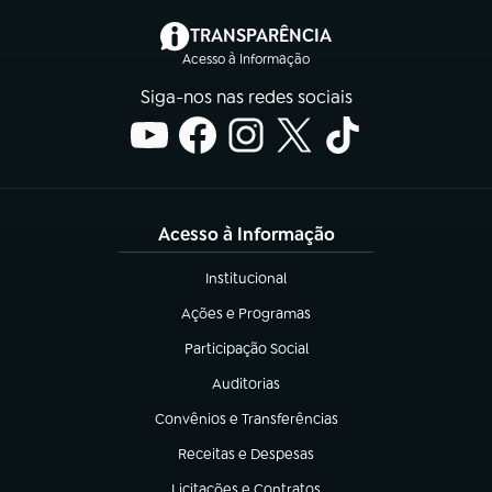
(abre em nova aba)
TRANSPARÊNCIA
Acesso à Informação
Siga-nos nas redes sociais
Acesso à Informação
Institucional
(abre em nova aba)
Ações e Programas
(abre em nova aba)
Participação Social
(abre em nova aba)
Auditorias
(abre em nova aba)
Convênios e Transferências
(abre em nova aba)
Receitas e Despesas
(abre em nova aba)
Licitações e Contratos