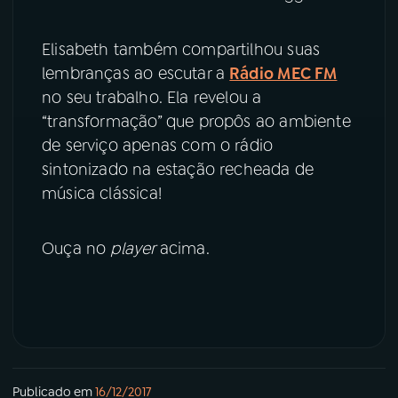
YouTube
Facebook
Elisabeth também compartilhou suas
lembranças ao escutar a
Rádio MEC FM
Instagram
X
no seu trabalho. Ela revelou a
“transformação” que propôs ao ambiente
TikTok
de serviço apenas com o rádio
sintonizado na estação recheada de
música clássica!
Ouça no
player
acima.
Publicado em
16/12/2017