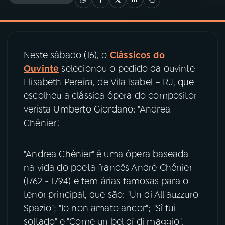
03
PROGRAMAÇÃO
Neste sábado (16), o
Clássicos do
04
PROGRAMAS
Ouvinte
selecionou o pedido da ouvinte
Elisabeth Pereira, de Vila Isabel – RJ, que
05
PODCASTS
escolheu a clássica ópera do compositor
verista Umberto Giordano: "Andrea
Chénier".
06
VIDEOCASTS
"Andrea Chénier" é uma ópera baseada
07
ÚLTIMAS
na vida do poeta francês André Chénier
(1762 - 1794) e tem árias famosas para o
08
PRÊMIO RÁDIO MEC
tenor principal, que são: "Un di All'auzzuro
Spazio"; "Io non amato ancor"; "Sì fui
soltado" e "Come un bel dì di maggio".
ACOMPANHE A RÁDIO MEC