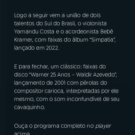
YouTube
Facebook
Logo a seguir vem a união de dois
talentos do Sul do Brasil, o violonista
Instagram
X
Yamandu Costa e o acordeonista Bebê
Kramer, com faixas do álbum “Simpatia”,
TikTok
lançado em 2022.
E para fechar, um clássico: faixas do
disco “Warner 25 Anos – Waldir Azevedo”,
lançamento de 2001 com pérolas do
compositor carioca, interpretadas por ele
mesmo, com o som inconfundível de seu
cavaquinho.
Ouça o programa completo no
player
acima.