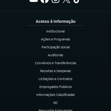
Acesso à Informação
Institucional
(abre em nova aba)
Ações e Programas
(abre em nova aba)
Participação Social
(abre em nova aba)
Auditorias
(abre em nova aba)
Convênios e Transferências
(abre em nova aba)
Receitas e Despesas
(abre em nova aba)
Licitações e Contratos
(abre em nova aba)
Empregados Públicos
(abre em nova aba)
Informações Classificadas
(abre em nova aba)
SIC
(abre em nova aba)
Perguntas Frequentes