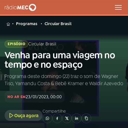
MENU
Programas
Circular Brasil
Circular Brasil
EPISÓDIO
Venha para uma viagem no
Buscar
na
tempo e no espaço
Rádio
Buscar
MEC
Programa deste domingo (22) traz o som de Wagner
Tiso, Yamandu Costa & Bebê Kramer e Waldir Azevedo
Início
AO VIVO
23/01/2023, 00:00
NO AR EM
01
INÍCIO
Compartilhe
Ouça agora
02
A RÁDIO