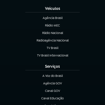
Veículos
Agência Brasil
(abre em nova aba)
Rádio MEC
Rádio Nacional
(abre em nova aba)
Radioagência Nacional
(abre em nova aba)
TV Brasil
(abre em nova aba)
TV Brasil Internacional
(abre em nova aba)
Serviços
A Voz do Brasil
(abre em nova aba)
Agência GOV
(abre em nova aba)
Canal GOV
(abre em nova aba)
Canal Educação
(abre em nova aba)