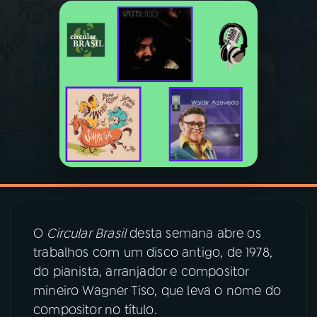
03
PROGRAMAÇÃO
04
PROGRAMAS
05
PODCASTS
06
VIDEOCASTS
07
ÚLTIMAS
O
Circular Brasil
desta semana abre os
trabalhos com um disco antigo, de 1978,
08
PRÊMIO RÁDIO MEC
do pianista, arranjador e compositor
mineiro Wagner Tiso, que leva o nome do
compositor no título.
ACOMPANHE A RÁDIO MEC