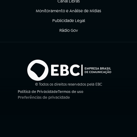
Canal Libras
(abre em nova aba)
Monitoramento e Análise de Mídias
(abre em nova aba)
Publicidade Legal
(abre em nova aba)
Rádio Gov
(abre em nova aba)
© Todos os direitos reservados pela EBC
Política de Privacidade
Termos de uso
(abre em nova aba)
(abre em nova aba)
Preferências de privacidade