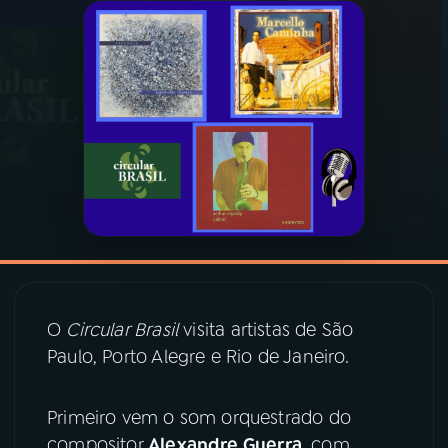
03
PROGRAMAÇÃO
04
PROGRAMAS
05
PODCASTS
06
VIDEOCASTS
07
ÚLTIMAS
O
Circular Brasil
visita artistas de São
Paulo, Porto Alegre e Rio de Janeiro.
08
PRÊMIO RÁDIO MEC
Primeiro vem o som orquestrado do
compositor
Alexandre Guerra
, com
ACOMPANHE A RÁDIO MEC