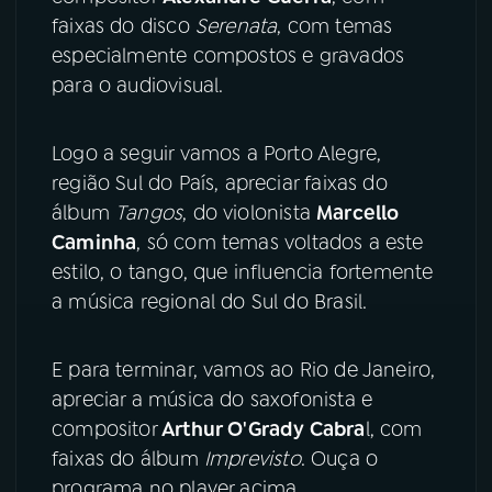
faixas do disco
Serenata
, com temas
YouTube
Facebook
especialmente compostos e gravados
para o audiovisual.
Instagram
X
Logo a seguir vamos a Porto Alegre,
TikTok
região Sul do País, apreciar faixas do
álbum
Tangos
, do violonista
Marcello
Caminha
, só com temas voltados a este
estilo, o tango, que influencia fortemente
a música regional do Sul do Brasil.
E para terminar, vamos ao Rio de Janeiro,
apreciar a música do saxofonista e
compositor
Arthur O'Grady Cabra
l, com
faixas do álbum
Imprevisto
. Ouça o
programa no player acima.