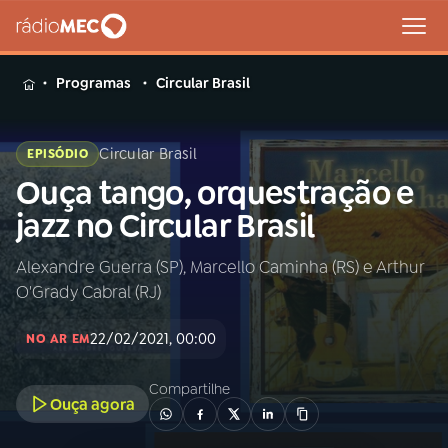
MENU
Programas
Circular Brasil
Circular Brasil
EPISÓDIO
Ouça tango, orquestração e
Buscar
na
jazz no Circular Brasil
Rádio
Buscar
MEC
Alexandre Guerra (SP), Marcello Caminha (RS) e Arthur
O'Grady Cabral (RJ)
Início
AO VIVO
22/02/2021, 00:00
NO AR EM
01
INÍCIO
Compartilhe
Ouça agora
02
A RÁDIO