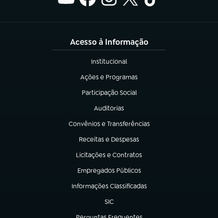
Acesso à Informação
Institucional
(abre em nova aba)
Ações e Programas
(abre em nova aba)
Participação Social
(abre em nova aba)
Auditorias
(abre em nova aba)
Convênios e Transferências
(abre em nova aba)
Receitas e Despesas
(abre em nova aba)
Licitações e Contratos
(abre em nova aba)
Empregados Públicos
(abre em nova aba)
Informações Classificadas
(abre em nova aba)
SIC
(abre em nova aba)
Perguntas Frequentes