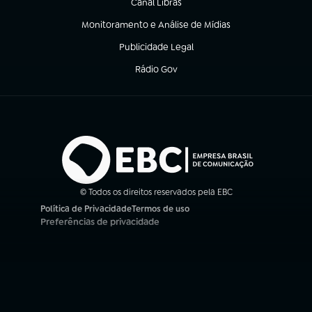
Canal Libras
(abre em nova aba)
Monitoramento e Análise de Mídias
(abre em nova aba)
Publicidade Legal
(abre em nova aba)
Rádio Gov
(abre em nova aba)
© Todos os direitos reservados pela EBC
Política de Privacidade
Termos de uso
(abre em nova aba)
(abre em nova aba)
Preferências de privacidade