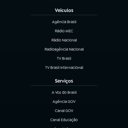
Veículos
Agência Brasil
(abre em nova aba)
Rádio MEC
Rádio Nacional
(abre em nova aba)
Radioagência Nacional
(abre em nova aba)
TV Brasil
(abre em nova aba)
TV Brasil Internacional
(abre em nova aba)
Serviços
A Voz do Brasil
(abre em nova aba)
Agência GOV
(abre em nova aba)
Canal GOV
(abre em nova aba)
Canal Educação
(abre em nova aba)