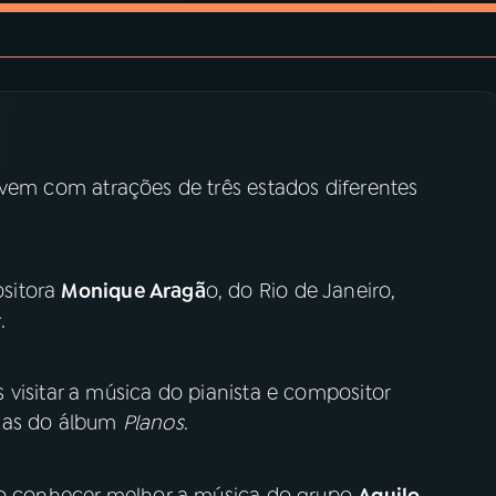
vem com atrações de três estados diferentes
sitora
Monique Aragã
o, do Rio de Janeiro,
s
.
visitar a música do pianista e compositor
ixas do álbum
Planos
.
ulo conhecer melhor a música do grupo
Aquilo