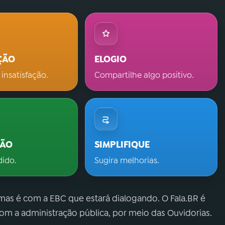
ÇÃO
ELOGIO
 insatisfação.
Compartilhe algo positivo.
ÇÃO
SIMPLIFIQUE
dido.
Sugira melhorias.
 mas é com a EBC que estará dialogando. O Fala.BR é
m a administração pública, por meio das Ouvidorias.