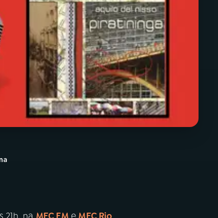
ma
s 21h, na
MEC FM
e
MEC Rio
.