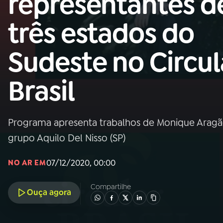
representantes d
MEC
três estados do
01
INÍCIO
Sudeste no Circul
02
A RÁDIO
Brasil
03
PROGRAMAÇÃO
Programa apresenta trabalhos de Monique Aragão 
04
PROGRAMAS
grupo Aquilo Del Nisso (SP)
05
PODCASTS
07/12/2020, 00:00
NO AR EM
Compartilhe
Ouça agora
06
VIDEOCASTS