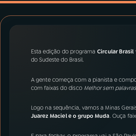
07
ÚLTIMAS
08
PRÊMIO RÁDIO MEC
ACOMPANHE A RÁDIO MEC
Esta edição do programa
Circular Brasil
YouTube
Facebook
do Sudeste do Brasil.
Instagram
X
A gente começa com a pianista e compo
TikTok
com faixas do disco
Melhor sem palavra
Logo na sequência, vamos a Minas Gerais 
Juarez Maciel e o grupo Muda
. Ouça fa
E para fechar, o programa vai a São Pa