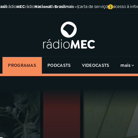
asil
rádio
MEC
rádio
Nacional
tv
Brasil
carta de serviço
acesso à inf
mais
PROGRAMAS
PODCASTS
VIDEOCASTS
mais