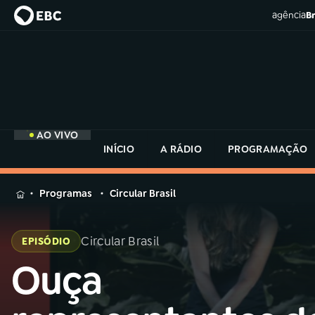
agência
Br
AO VIVO
INÍCIO
A RÁDIO
PROGRAMAÇÃO
MENU
Programas
Circular Brasil
Buscar
na
Circular Brasil
EPISÓDIO
Rádio
Buscar
MEC
Ouça
Buscar
na
Rádio
Início
AO VIVO