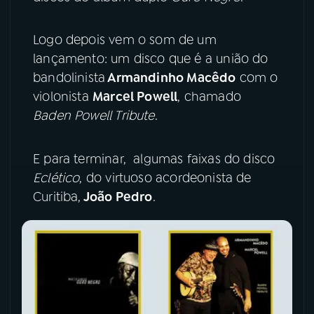
YouTube
Facebook
Logo depois vem o som de um
lançamento: um disco que é a união do
Instagram
X
bandolinista
Armandinho Macêdo
com o
violonista
Marcel Powell
, chamado
TikTok
Baden Powell Tribute
.
E para terminar, algumas faixas do disco
Eclético
, do virtuoso acordeonista de
Curitiba,
João Pedro
.