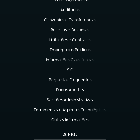
(abre em nova aba)
Auditorias
(abre em nova aba)
Convênios e Transferências
(abre em nova aba)
Receitas e Despesas
(abre em nova aba)
Licitações e Contratos
(abre em nova aba)
Empregados Públicos
(abre em nova aba)
Informações Classificadas
(abre em nova aba)
SIC
(abre em nova aba)
Perguntas Frequentes
(abre em nova aba)
Dados Abertos
(abre em nova aba)
Sanções Administrativas
(abre em nova aba)
Ferramentas e Aspectos Tecnológicos
(abre em nova aba)
Outras Informações
(abre em nova aba)
A EBC