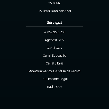
TV Brasil
(abre em nova aba)
TV Brasil Internacional
(abre em nova aba)
Serviços
A Voz do Brasil
(abre em nova aba)
Agência GOV
(abre em nova aba)
Canal GOV
(abre em nova aba)
Canal Educação
(abre em nova aba)
Canal Libras
(abre em nova aba)
Monitoramento e Análise de Mídias
(abre em nova aba)
Publicidade Legal
(abre em nova aba)
Rádio Gov
(abre em nova aba)