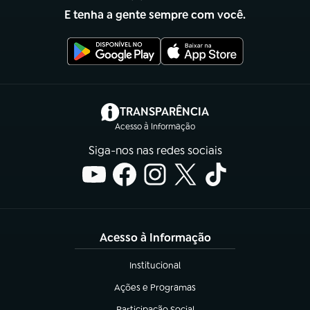
E tenha a gente sempre com você.
(abre em nova aba)
TRANSPARÊNCIA
Acesso à Informação
Siga-nos nas redes sociais
Acesso à Informação
Institucional
(abre em nova aba)
Ações e Programas
(abre em nova aba)
Participação Social