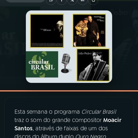
03
PROGRAMAÇÃO
04
PROGRAMAS
05
PODCASTS
06
VIDEOCASTS
07
ÚLTIMAS
Esta semana o programa
Circular Brasil
08
PRÊMIO RÁDIO MEC
traz o som do grande compositor
Moacir
Santos
, através de faixas de um dos
discos do álbum duplo
Ouro Negro
.
ACOMPANHE A RÁDIO MEC