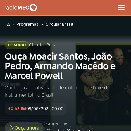
MENU
Programas
Circular Brasil
Circular Brasil
EPISÓDIO
Ouça Moacir Santos, João
Buscar
na
Pedro, Armando Macêdo e
Rádio
Buscar
Marcel Powell
MEC
Conheça a criatividade de ontem e de hoje do
Início
AO VIVO
instrumental no Brasil.
01
INÍCIO
09/08/2021, 00:00
NO AR EM
Compartilhe
02
A RÁDIO
Ouça agora