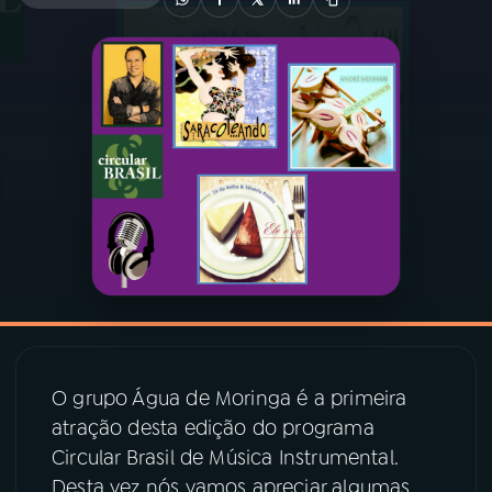
03
PROGRAMAÇÃO
04
PROGRAMAS
05
PODCASTS
06
VIDEOCASTS
07
ÚLTIMAS
O grupo Água de Moringa é a primeira
08
PRÊMIO RÁDIO MEC
atração desta edição do programa
Circular Brasil de Música Instrumental.
Desta vez nós vamos apreciar algumas
ACOMPANHE A RÁDIO MEC