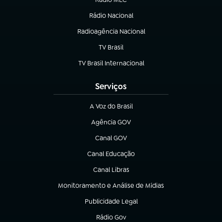
Rádio Nacional
(abre em nova aba)
Radioagência Nacional
(abre em nova aba)
TV Brasil
(abre em nova aba)
TV Brasil Internacional
(abre em nova aba)
Serviços
A Voz do Brasil
(abre em nova aba)
Agência GOV
(abre em nova aba)
Canal GOV
(abre em nova aba)
Canal Educação
(abre em nova aba)
Canal Libras
(abre em nova aba)
Monitoramento e Análise de Mídias
(abre em nova aba)
Publicidade Legal
(abre em nova aba)
Rádio Gov
(abre em nova aba)