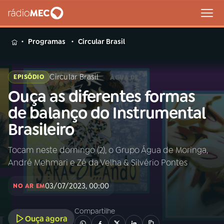
MENU
Programas
Circular Brasil
Circular Brasil
EPISÓDIO
Ouça as diferentes formas
Buscar
na
de balanço do Instrumental
Rádio
Buscar
Brasileiro
MEC
Tocam neste domingo (2), o Grupo Água de Moringa,
Início
AO VIVO
André Mehmari e Zé da Velha & Silvério Pontes
01
INÍCIO
03/07/2023, 00:00
NO AR EM
Compartilhe
02
A RÁDIO
Ouça agora