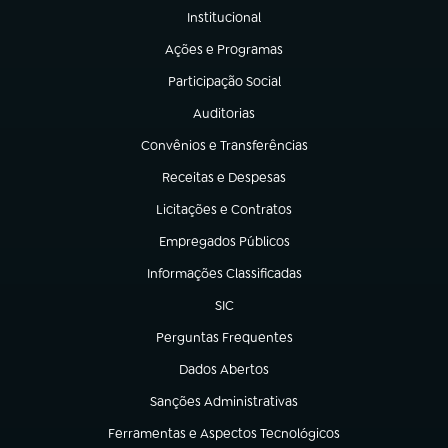
Institucional
(abre em nova aba)
Ações e Programas
(abre em nova aba)
Participação Social
(abre em nova aba)
Auditorias
(abre em nova aba)
Convênios e Transferências
(abre em nova aba)
Receitas e Despesas
(abre em nova aba)
Licitações e Contratos
(abre em nova aba)
Empregados Públicos
(abre em nova aba)
Informações Classificadas
(abre em nova aba)
SIC
(abre em nova aba)
Perguntas Frequentes
(abre em nova aba)
Dados Abertos
(abre em nova aba)
Sanções Administrativas
(abre em nova aba)
Ferramentas e Aspectos Tecnológicos
(abre em nova aba)