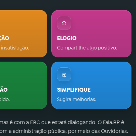
ÇÃO
ELOGIO
 insatisfação.
Compartilhe algo positivo.
ÇÃO
SIMPLIFIQUE
dido.
Sugira melhorias.
 mas é com a EBC que estará dialogando. O Fala.BR é
m a administração pública, por meio das Ouvidorias.