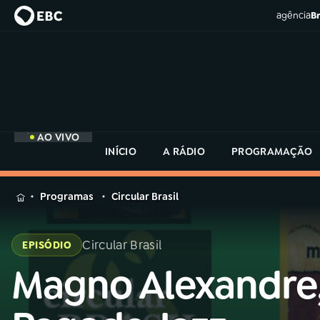
agência
Br
AO VIVO
INÍCIO
A RÁDIO
PROGRAMAÇÃO
MENU
Programas
Circular Brasil
Buscar
na
Circular Brasil
EPISÓDIO
Rádio
Buscar
MEC
Magno Alexandre
Buscar
na
Rádio
Início
AO VIVO