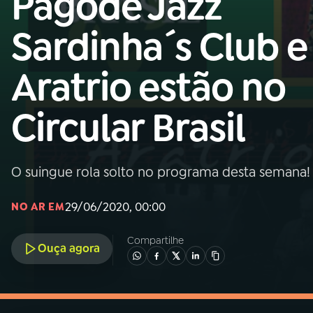
Pagode Jazz
MEC
Sardinha´s Club e
01
INÍCIO
Aratrio estão no
02
A RÁDIO
Circular Brasil
03
PROGRAMAÇÃO
O suingue rola solto no programa desta semana!
04
PROGRAMAS
29/06/2020, 00:00
NO AR EM
05
PODCASTS
Compartilhe
Ouça agora
06
VIDEOCASTS