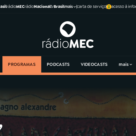
asil
rádio
MEC
rádio
Nacional
tv
Brasil
carta de serviço
acesso à inf
mais
PROGRAMAS
PODCASTS
VIDEOCASTS
mais
,