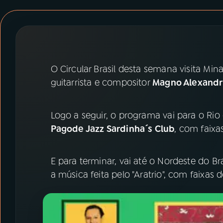
07
ÚLTIMAS
08
PRÊMIO RÁDIO MEC
O Circular Brasil desta semana visita Mi
ACOMPANHE A RÁDIO MEC
guitarrista e compositor
Magno Alexand
YouTube
Facebook
Logo a seguir, o programa vai para o Rio
Instagram
X
Pagode Jazz Sardinha´s Club
, com faixa
TikTok
E para terminar, vai até o Nordeste do Bras
a música feita pelo "Aratrio", com faixas