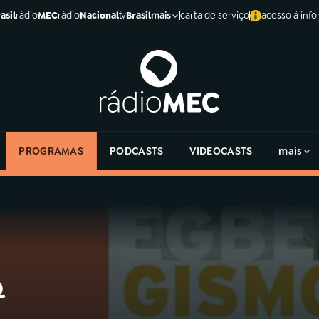
asil
rádio
MEC
rádio
Nacional
tv
Brasil
carta de serviço
acesso à inf
mais
PROGRAMAS
PODCASTS
VIDEOCASTS
mais
&