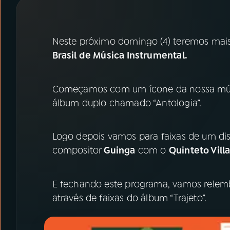
07
ÚLTIMAS
08
PRÊMIO RÁDIO MEC
Neste próximo domingo (4) teremos mais
Brasil de Música Instrumental.
ACOMPANHE A RÁDIO MEC
Começamos com um ícone da nossa mú
YouTube
Facebook
álbum duplo chamado “Antologia”.
Instagram
X
Logo depois vamos para faixas de um dis
TikTok
compositor
Guinga
com o
Quinteto Vill
E fechando este programa, vamos relem
através de faixas do álbum “Trajeto”.