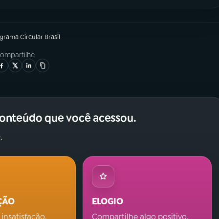
ograma
Circular Brasil
ompartilhe
conteúdo que você acessou.
.
ÇÃO
ELOGIO
 insatisfação.
Compartilhe algo positivo.