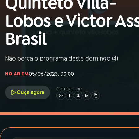
Quinteto Villa-
MEC
Lobos e Victor Ass
01
INÍCIO
Brasil
02
A RÁDIO
Não perca o programa deste domingo (4)
03
PROGRAMAÇÃO
05/06/2023, 00:00
NO AR EM
04
PROGRAMAS
Compartilhe
Ouça agora
05
PODCASTS
06
VIDEOCASTS