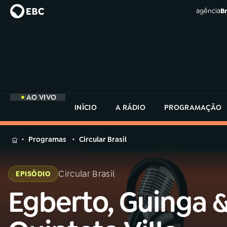
agência
Br
AO VIVO
INÍCIO
A RÁDIO
PROGRAMAÇÃO
MENU
Programas
Circular Brasil
Buscar
na
Circular Brasil
EPISÓDIO
Rádio
Buscar
MEC
Egberto, Guinga 
Buscar
na
Rádio
Início
AO VIVO