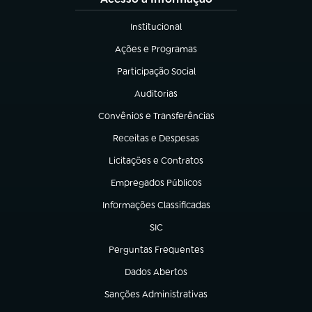
Institucional
(abre em nova aba)
Ações e Programas
(abre em nova aba)
Participação Social
(abre em nova aba)
Auditorias
(abre em nova aba)
Convênios e Transferências
(abre em nova aba)
Receitas e Despesas
(abre em nova aba)
Licitações e Contratos
(abre em nova aba)
Empregados Públicos
(abre em nova aba)
Informações Classificadas
(abre em nova aba)
SIC
(abre em nova aba)
Perguntas Frequentes
(abre em nova aba)
Dados Abertos
(abre em nova aba)
Sanções Administrativas
(abre em nova aba)