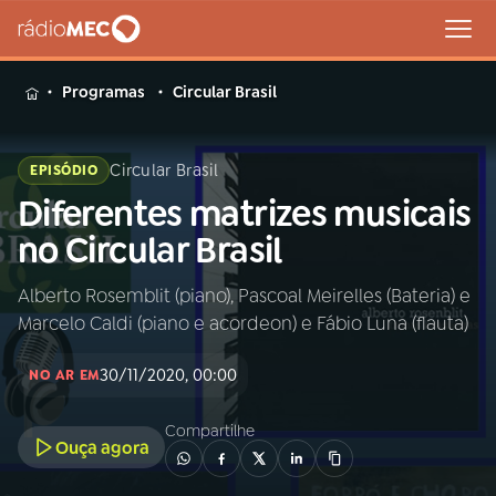
MENU
Programas
Circular Brasil
Circular Brasil
EPISÓDIO
Diferentes matrizes musicais
Buscar
na
no Circular Brasil
Rádio
Buscar
MEC
Alberto Rosemblit (piano), Pascoal Meirelles (Bateria) e
Marcelo Caldi (piano e acordeon) e Fábio Luna (flauta)
Início
AO VIVO
30/11/2020, 00:00
NO AR EM
01
INÍCIO
Compartilhe
Ouça agora
02
A RÁDIO