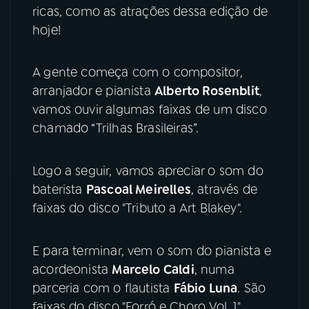
ricas, como as atrações dessa edição de
hoje!
YouTube
Facebook
Instagram
X
A gente começa com o compositor,
arranjador e pianista
Alberto Rosenblit
,
TikTok
vamos ouvir algumas faixas de um disco
chamado “Trilhas Brasileiras”.
Logo a seguir, vamos apreciar o som do
baterista
Pascoal Meirelles
, através de
faixas do disco "Tributo a Art Blakey".
E para terminar, vem o som do pianista e
acordeonista
Marcelo Caldi
, numa
parceria com o flautista
Fábio Luna
. São
faixas do disco "Forró e Choro Vol. 1".