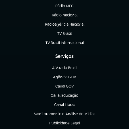
Rádio MEC
Rádio Nacional
(abre em nova aba)
Radioagência Nacional
(abre em nova aba)
TV Brasil
(abre em nova aba)
TV Brasil Internacional
(abre em nova aba)
Serviços
A Voz do Brasil
(abre em nova aba)
Agência GOV
(abre em nova aba)
Canal GOV
(abre em nova aba)
Canal Educação
(abre em nova aba)
Canal Libras
(abre em nova aba)
Monitoramento e Análise de Mídias
(abre em nova aba)
Publicidade Legal
(abre em nova aba)