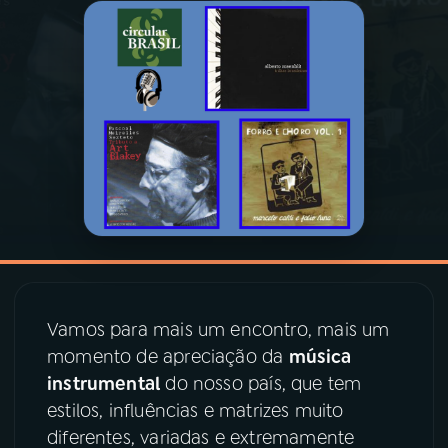
03
PROGRAMAÇÃO
04
PROGRAMAS
05
PODCASTS
06
VIDEOCASTS
07
ÚLTIMAS
Vamos para mais um encontro, mais um
momento de apreciação da
música
08
PRÊMIO RÁDIO MEC
instrumental
do nosso país, que tem
estilos, influências e matrizes muito
diferentes, variadas e extremamente
ACOMPANHE A RÁDIO MEC