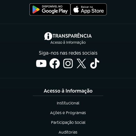
(abre em nova aba)
TRANSPARÊNCIA
Acesso à Informação
Siga-nos nas redes sociais
Acesso à Informação
Institucional
(abre em nova aba)
Ações e Programas
(abre em nova aba)
Participação Social
(abre em nova aba)
Auditorias
(abre em nova aba)