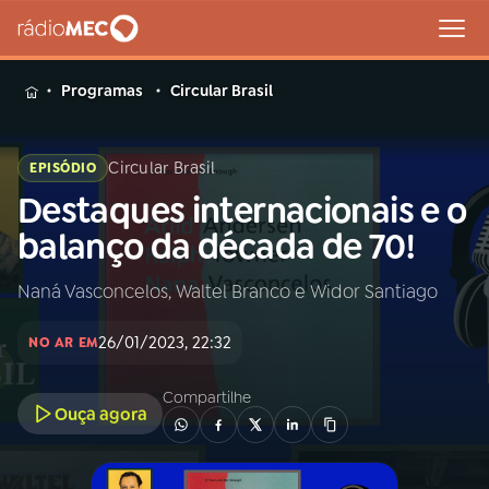
MENU
Programas
Circular Brasil
Circular Brasil
EPISÓDIO
Destaques internacionais e o
Buscar
na
balanço da década de 70!
Rádio
Buscar
MEC
Naná Vasconcelos, Waltel Branco e Widor Santiago
Início
AO VIVO
26/01/2023, 22:32
NO AR EM
01
INÍCIO
Compartilhe
Ouça agora
02
A RÁDIO