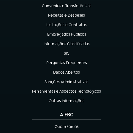
Convênios e Transferências
(abre em nova aba)
Receitas e Despesas
(abre em nova aba)
Licitações e Contratos
(abre em nova aba)
Empregados Públicos
(abre em nova aba)
Informações Classificadas
(abre em nova aba)
SIC
(abre em nova aba)
Perguntas Frequentes
(abre em nova aba)
Dados Abertos
(abre em nova aba)
Sanções Administrativas
(abre em nova aba)
Ferramentas e Aspectos Tecnológicos
(abre em nova aba)
Outras Informações
(abre em nova aba)
A EBC
Quem somos
(abre em nova aba)