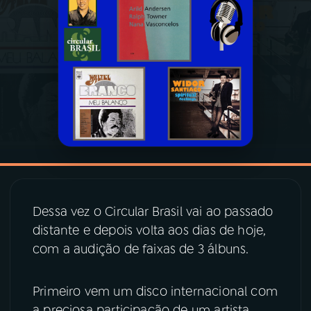
03
PROGRAMAÇÃO
04
PROGRAMAS
05
PODCASTS
06
VIDEOCASTS
Dessa vez o Circular Brasil vai ao passado
07
ÚLTIMAS
distante e depois volta aos dias de hoje,
com a audição de faixas de 3 álbuns.
08
PRÊMIO RÁDIO MEC
Primeiro vem um disco internacional com
a preciosa participação de um artista
ACOMPANHE A RÁDIO MEC