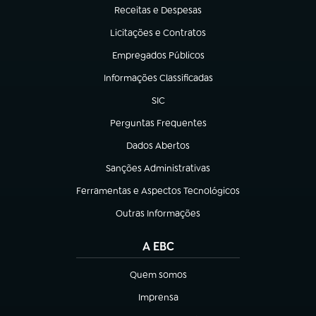
Receitas e Despesas
(abre em nova aba)
Licitações e Contratos
(abre em nova aba)
Empregados Públicos
(abre em nova aba)
Informações Classificadas
(abre em nova aba)
SIC
(abre em nova aba)
Perguntas Frequentes
(abre em nova aba)
Dados Abertos
(abre em nova aba)
Sanções Administrativas
(abre em nova aba)
Ferramentas e Aspectos Tecnológicos
(abre em nova aba)
Outras Informações
(abre em nova aba)
A EBC
Quem somos
(abre em nova aba)
Imprensa
(abre em nova aba)