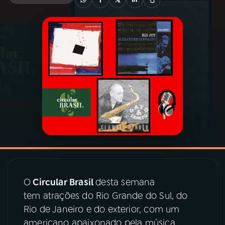
03
PROGRAMAÇÃO
04
PROGRAMAS
05
PODCASTS
06
VIDEOCASTS
07
ÚLTIMAS
O
Circular Brasil
desta semana
08
PRÊMIO RÁDIO MEC
tem atrações do Rio Grande do Sul, do
Rio de Janeiro e do exterior, com um
americano apaixonado pela música
ACOMPANHE A RÁDIO MEC