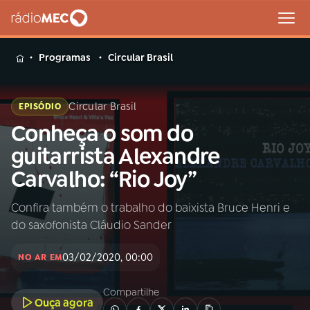
MENU
Programas
Circular Brasil
Circular Brasil
EPISÓDIO
Conheça o som do
Buscar
na
guitarrista Alexandre
Rádio
Buscar
Carvalho: “Rio Joy”
MEC
Confira também o trabalho do baixista Bruce Henri e
Início
AO VIVO
do saxofonista Cláudio Sander
01
INÍCIO
03/02/2020, 00:00
NO AR EM
Compartilhe
02
A RÁDIO
Ouça agora