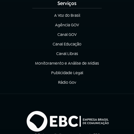
Serviços
A Voz do Brasil
(abre em nova aba)
Agência GOV
(abre em nova aba)
Canal GOV
(abre em nova aba)
Canal Educação
(abre em nova aba)
Canal Libras
(abre em nova aba)
Monitoramento e Análise de Mídias
(abre em nova aba)
Publicidade Legal
(abre em nova aba)
Rádio Gov
(abre em nova aba)