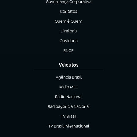
Governança Corporativa
(abre em nova aba)
Contatos
(abre em nova aba)
Quem é Quem
(abre em nova aba)
Diretoria
(abre em nova aba)
Ouvidoria
(abre em nova aba)
RNCP
(abre em nova aba)
Veículos
Agência Brasil
(abre em nova aba)
Rádio MEC
Rádio Nacional
(abre em nova aba)
Radioagência Nacional
(abre em nova aba)
TV Brasil
(abre em nova aba)
TV Brasil Internacional
(abre em nova aba)