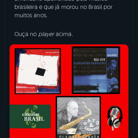
brasileira e que já morou no Brasil por
YouTube
Facebook
muitos anos.
Instagram
X
Ouça no
player
acima.
TikTok