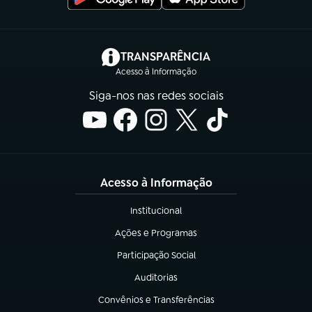
(abre em nova aba)
TRANSPARÊNCIA
Acesso à Informação
Siga-nos nas redes sociais
Acesso à Informação
Institucional
(abre em nova aba)
Ações e Programas
(abre em nova aba)
Participação Social
(abre em nova aba)
Auditorias
(abre em nova aba)
Convênios e Transferências
(abre em nova aba)