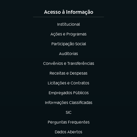
Acesso à Informação
Institucional
(abre em nova aba)
Ações e Programas
(abre em nova aba)
Participação Social
(abre em nova aba)
Auditorias
(abre em nova aba)
Convênios e Transferências
(abre em nova aba)
Receitas e Despesas
(abre em nova aba)
Licitações e Contratos
(abre em nova aba)
Empregados Públicos
(abre em nova aba)
Informações Classificadas
(abre em nova aba)
SIC
(abre em nova aba)
Perguntas Frequentes
(abre em nova aba)
Dados Abertos
(abre em nova aba)