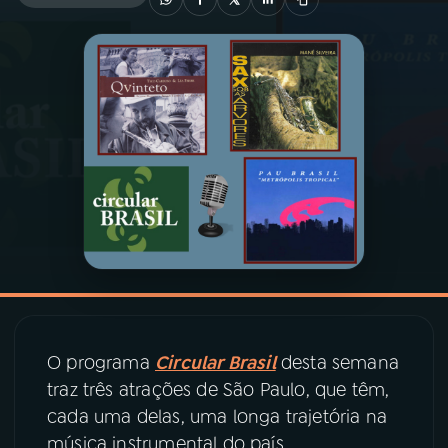
03
PROGRAMAÇÃO
04
PROGRAMAS
05
PODCASTS
06
VIDEOCASTS
07
ÚLTIMAS
O programa
Circular Brasil
desta semana
08
PRÊMIO RÁDIO MEC
traz três atrações de São Paulo, que têm,
cada uma delas, uma longa trajetória na
música instrumental do país.
ACOMPANHE A RÁDIO MEC