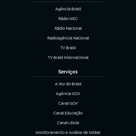
Agência Brasil
(abre em nova aba)
Rádio MEC
Rádio Nacional
(abre em nova aba)
Radioagência Nacional
(abre em nova aba)
TV Brasil
(abre em nova aba)
TV Brasil Internacional
(abre em nova aba)
Serviços
A Voz do Brasil
(abre em nova aba)
Agência GOV
(abre em nova aba)
Canal GOV
(abre em nova aba)
Canal Educação
(abre em nova aba)
Canal Libras
(abre em nova aba)
Monitoramento e Análise de Mídias
(abre em nova aba)