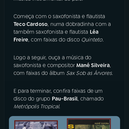
YouTube
Facebook
Começa com o saxofonista e flautista
Teco Cardoso
, numa dobradinha com a
Instagram
X
também saxofonista e flautista
Léa
Freire
, com faixas do disco
Quinteto
.
TikTok
Logo a seguir, ouça a música do
saxofonista e compositor
Mané Silveira
,
com faixas do álbum
Sax Sob as Árvores
.
E para terminar, confira faixas de um
disco do grupo
Pau-Brasil
, chamado
Metrópolis Tropical
.