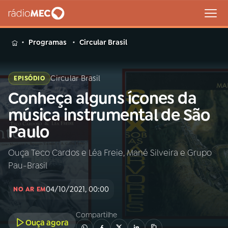
MENU
Programas
Circular Brasil
Circular Brasil
EPISÓDIO
Conheça alguns ícones da
Buscar
na
música instrumental de São
Rádio
Buscar
Paulo
MEC
Ouça Teco Cardos e Léa Freie, Mané Silveira e Grupo
Início
AO VIVO
Pau-Brasil
01
INÍCIO
04/10/2021, 00:00
NO AR EM
Compartilhe
02
A RÁDIO
Ouça agora