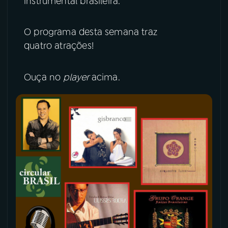
instrumental brasileira.
YouTube
Facebook
O programa desta semana traz
quatro atrações!
Instagram
X
TikTok
Ouça no
player
acima.