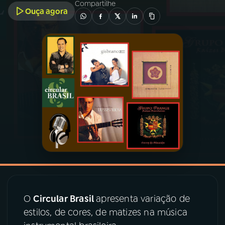
Compartilhe
Ouça agora
03
PROGRAMAÇÃO
04
PROGRAMAS
05
PODCASTS
06
VIDEOCASTS
07
ÚLTIMAS
08
PRÊMIO RÁDIO MEC
O
Circular Brasil
apresenta variação de
estilos, de cores, de matizes na música
ACOMPANHE A RÁDIO MEC