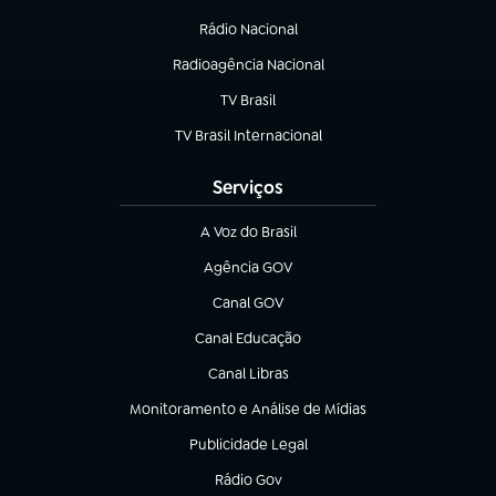
Rádio Nacional
(abre em nova aba)
Radioagência Nacional
(abre em nova aba)
TV Brasil
(abre em nova aba)
TV Brasil Internacional
(abre em nova aba)
Serviços
A Voz do Brasil
(abre em nova aba)
Agência GOV
(abre em nova aba)
Canal GOV
(abre em nova aba)
Canal Educação
(abre em nova aba)
Canal Libras
(abre em nova aba)
Monitoramento e Análise de Mídias
(abre em nova aba)
Publicidade Legal
(abre em nova aba)
Rádio Gov
(abre em nova aba)