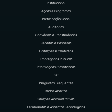
Institucional
(abre em nova aba)
Ações e Programas
(abre em nova aba)
Participação Social
(abre em nova aba)
Auditorias
(abre em nova aba)
Convênios e Transferências
(abre em nova aba)
Receitas e Despesas
(abre em nova aba)
Licitações e Contratos
(abre em nova aba)
Empregados Públicos
(abre em nova aba)
Informações Classificadas
(abre em nova aba)
SIC
(abre em nova aba)
Perguntas Frequentes
(abre em nova aba)
Dados Abertos
(abre em nova aba)
Sanções Administrativas
(abre em nova aba)
Ferramentas e Aspectos Tecnológicos
(abre em nova aba)