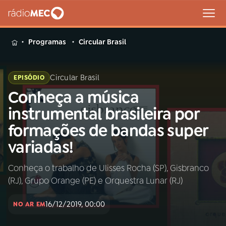
MENU
Programas
Circular Brasil
Circular Brasil
EPISÓDIO
Conheça a música
Buscar
na
instrumental brasileira por
Rádio
Buscar
formações de bandas super
MEC
variadas!
Início
AO VIVO
Conheça o trabalho de Ulisses Rocha (SP), Gisbranco
(RJ), Grupo Orange (PE) e Orquestra Lunar (RJ)
01
INÍCIO
16/12/2019, 00:00
NO AR EM
02
A RÁDIO