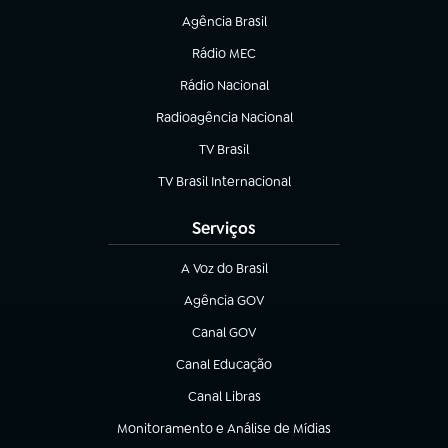
Agência Brasil
(abre em nova aba)
Rádio MEC
Rádio Nacional
(abre em nova aba)
Radioagência Nacional
(abre em nova aba)
TV Brasil
(abre em nova aba)
TV Brasil Internacional
(abre em nova aba)
Serviços
A Voz do Brasil
(abre em nova aba)
Agência GOV
(abre em nova aba)
Canal GOV
(abre em nova aba)
Canal Educação
(abre em nova aba)
Canal Libras
(abre em nova aba)
Monitoramento e Análise de Mídias
(abre em nova aba)