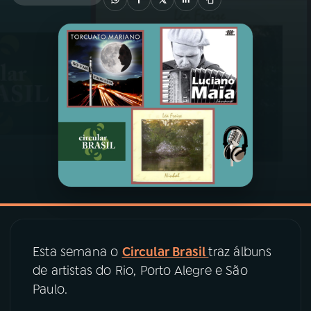
03
PROGRAMAÇÃO
04
PROGRAMAS
05
PODCASTS
06
VIDEOCASTS
07
ÚLTIMAS
Esta semana o
Circular Brasil
traz álbuns
08
PRÊMIO RÁDIO MEC
de artistas do Rio, Porto Alegre e São
Paulo.
ACOMPANHE A RÁDIO MEC