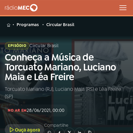
MENU
Programas
Circular Brasil
Circular Brasil
EPISÓDIO
Conheça a Música de
Buscar
na
Torcuato Mariano, Luciano
Rádio
Buscar
Maia e Léa Freire
MEC
Torcuato Mariano (RJ), Luciano Maia (RS) e Léa Freire
Início
AO VIVO
(SP)
01
INÍCIO
28/06/2021, 00:00
NO AR EM
Compartilhe
02
A RÁDIO
Ouça agora