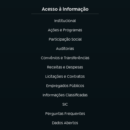
Acesso à Informação
Institucional
(abre em nova aba)
Ações e Programas
(abre em nova aba)
Participação Social
(abre em nova aba)
Auditorias
(abre em nova aba)
Convênios e Transferências
(abre em nova aba)
Receitas e Despesas
(abre em nova aba)
Licitações e Contratos
(abre em nova aba)
Empregados Públicos
(abre em nova aba)
Informações Classificadas
(abre em nova aba)
SIC
(abre em nova aba)
Perguntas Frequentes
(abre em nova aba)
Dados Abertos
(abre em nova aba)