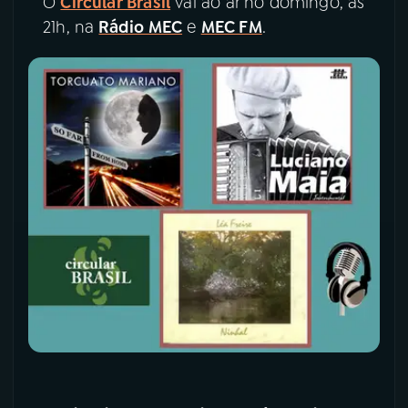
O
Circular Brasil
vai ao ar no domingo, às
21h, na
Rádio MEC
e
MEC FM
.