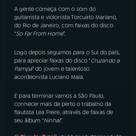
A gente começa com o som do
YouTube
Facebook
guitarrista e violonista Torcuato Mariano,
do Rio de Janeiro, com faixas do disco
Instagram
X
“
So Far From Home
”.
TikTok
Logo depois seguimos para o Sul do país,
para apreciar faixas do disco “
Cruzando a
Pampa
” do jovem e talentoso
acordeonista Luciano Maia.
E para terminar vamos a São Paulo,
conhecer mais de perto o trabalho da
flautista Lea Freire, através de faixas de
seu álbum “
Ninhal
”.