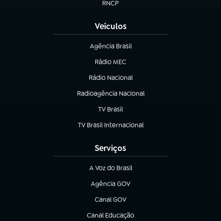
RNCP
(abre em nova aba)
Veículos
Agência Brasil
(abre em nova aba)
Rádio MEC
Rádio Nacional
(abre em nova aba)
Radioagência Nacional
(abre em nova aba)
TV Brasil
(abre em nova aba)
TV Brasil Internacional
(abre em nova aba)
Serviços
A Voz do Brasil
(abre em nova aba)
Agência GOV
(abre em nova aba)
Canal GOV
(abre em nova aba)
Canal Educação
(abre em nova aba)