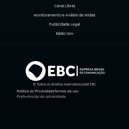
Canal Libras
(abre em nova aba)
Monitoramento e Análise de Mídias
(abre em nova aba)
Publicidade Legal
(abre em nova aba)
Rádio Gov
(abre em nova aba)
© Todos os direitos reservados pela EBC
Política de Privacidade
Termos de uso
(abre em nova aba)
(abre em nova aba)
Preferências de privacidade