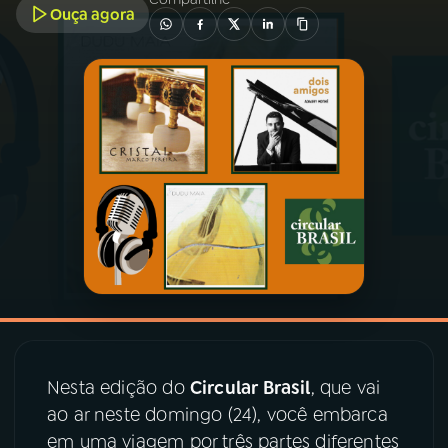
Ouça agora
03
PROGRAMAÇÃO
04
PROGRAMAS
05
PODCASTS
06
VIDEOCASTS
07
ÚLTIMAS
08
PRÊMIO RÁDIO MEC
Nesta edição do
Circular Brasil
, que vai
ao ar neste domingo (24), você embarca
em uma viagem por três partes diferentes
ACOMPANHE A RÁDIO MEC