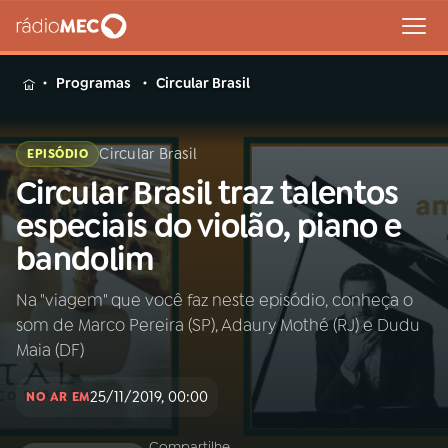
MENU
Programas
Circular Brasil
Circular Brasil
EPISÓDIO
Circular Brasil traz talentos
Buscar
na
especiais do violão, piano e
Rádio
Buscar
bandolim
MEC
Na "viagem" que você faz neste episódio, conheça o
Início
AO VIVO
som de Marco Pereira (SP), Adaury Mothé (RJ) e Dudu
Maia (DF)
01
INÍCIO
25/11/2019, 00:00
NO AR EM
02
A RÁDIO
Compartilhe