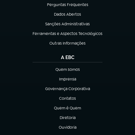
Perguntas Frequentes
(abre em nova aba)
Dados Abertos
(abre em nova aba)
Sanções Administrativas
(abre em nova aba)
Ferramentas e Aspectos Tecnológicos
(abre em nova aba)
Outras Informações
(abre em nova aba)
A EBC
Quem somos
(abre em nova aba)
Imprensa
(abre em nova aba)
Governança Corporativa
(abre em nova aba)
Contatos
(abre em nova aba)
Quem é Quem
(abre em nova aba)
Diretoria
(abre em nova aba)
Ouvidoria
(abre em nova aba)