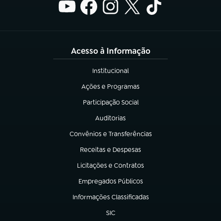
Acesso à Informação
Institucional
(abre em nova aba)
Ações e Programas
(abre em nova aba)
Participação Social
(abre em nova aba)
Auditorias
(abre em nova aba)
Convênios e Transferências
(abre em nova aba)
Receitas e Despesas
(abre em nova aba)
Licitações e Contratos
(abre em nova aba)
Empregados Públicos
(abre em nova aba)
Informações Classificadas
(abre em nova aba)
SIC
(abre em nova aba)