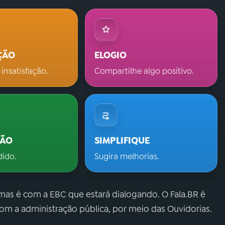
ÇÃO
ELOGIO
 insatisfação.
Compartilhe algo positivo.
ÇÃO
SIMPLIFIQUE
dido.
Sugira melhorias.
 mas é com a EBC que estará dialogando. O Fala.BR é
m a administração pública, por meio das Ouvidorias.