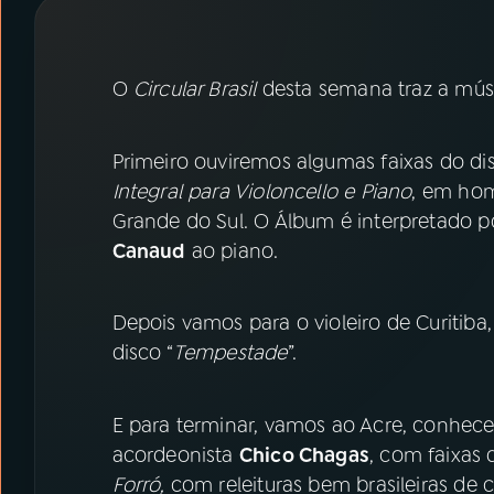
07
ÚLTIMAS
08
PRÊMIO RÁDIO MEC
O
Circular Brasil
desta semana traz a mús
ACOMPANHE A RÁDIO MEC
Primeiro ouviremos algumas faixas do d
Integral para Violoncello e Piano
, em ho
YouTube
Facebook
Grande do Sul. O Álbum é interpretado 
Canaud
ao piano.
Instagram
X
TikTok
Depois vamos para o violeiro de Curitiba
disco “
Tempestade
”.
E para terminar, vamos ao Acre, conhece
acordeonista
Chico Chagas
, com faixas
Forró,
com releituras bem brasileiras de c