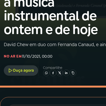
a música
MEC
instrumental de
01
INÍCIO
ontem e de hoje
02
A RÁDIO
David Chew em duo com Fernanda Canaud, e aind
03
PROGRAMAÇÃO
11/10/2021, 00:00
NO AR EM
04
PROGRAMAS
Compartilhe
Ouça agora
05
PODCASTS
06
VIDEOCASTS