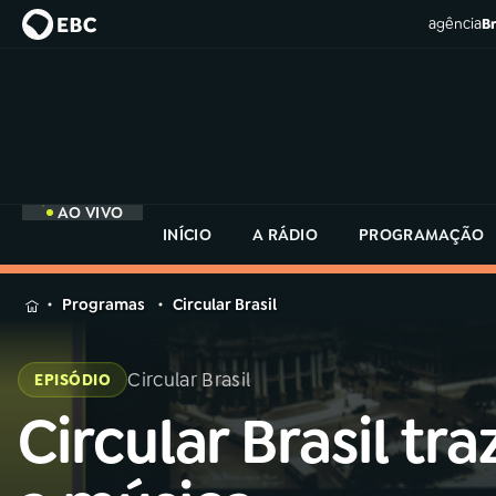
agência
Br
AO VIVO
INÍCIO
A RÁDIO
PROGRAMAÇÃO
MENU
Programas
Circular Brasil
Buscar
na
Circular Brasil
EPISÓDIO
Rádio
Buscar
MEC
Circular Brasil tra
Buscar
na
Rádio
Início
AO VIVO