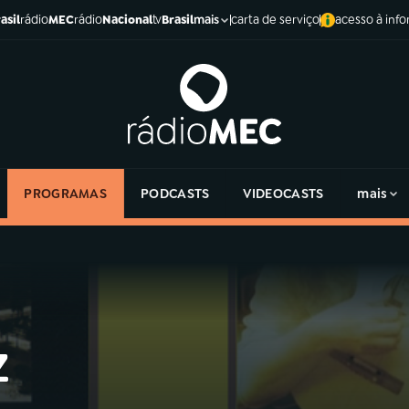
asil
rádio
MEC
rádio
Nacional
tv
Brasil
carta de serviço
acesso à inf
mais
PROGRAMAS
PODCASTS
VIDEOCASTS
mais
z