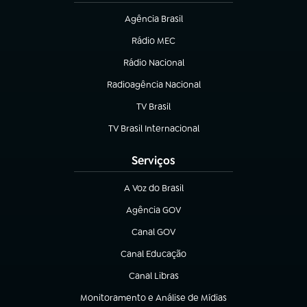
Agência Brasil
(abre em nova aba)
Rádio MEC
Rádio Nacional
(abre em nova aba)
Radioagência Nacional
(abre em nova aba)
TV Brasil
(abre em nova aba)
TV Brasil Internacional
(abre em nova aba)
Serviços
A Voz do Brasil
(abre em nova aba)
Agência GOV
(abre em nova aba)
Canal GOV
(abre em nova aba)
Canal Educação
(abre em nova aba)
Canal Libras
(abre em nova aba)
Monitoramento e Análise de Mídias
(abre em nova aba)