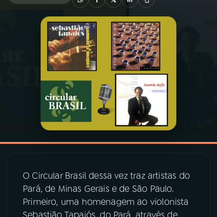
03
PROGRAMAÇÃO
04
PROGRAMAS
05
PODCASTS
06
VIDEOCASTS
07
ÚLTIMAS
O Circular Brasil dessa vez traz artistas do
08
PRÊMIO RÁDIO MEC
Pará, de Minas Gerais e de São Paulo.
Primeiro, uma homenagem ao violonista
Sebastião Tapajós, do Pará, através de
ACOMPANHE A RÁDIO MEC