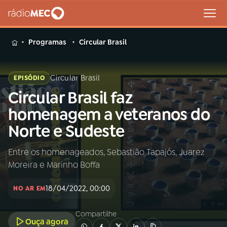
MENU
Programas
Circular Brasil
Circular Brasil
EPISÓDIO
Circular Brasil faz
Buscar
na
homenagem a veteranos do
Rádio
Buscar
Norte e Sudeste
MEC
Entre os homenageados, Sebastião Tapajós, Juarez
Início
AO VIVO
Moreira e Marinho Boffa
01
INÍCIO
18/04/2022, 00:00
NO AR EM
Compartilhe
02
A RÁDIO
Ouça agora