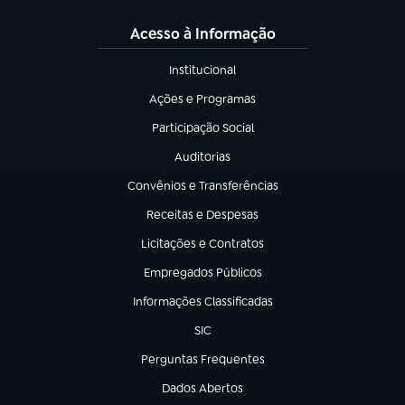
Acesso à Informação
Institucional
(abre em nova aba)
Ações e Programas
(abre em nova aba)
Participação Social
(abre em nova aba)
Auditorias
(abre em nova aba)
Convênios e Transferências
(abre em nova aba)
Receitas e Despesas
(abre em nova aba)
Licitações e Contratos
(abre em nova aba)
Empregados Públicos
(abre em nova aba)
Informações Classificadas
(abre em nova aba)
SIC
(abre em nova aba)
Perguntas Frequentes
(abre em nova aba)
Dados Abertos
(abre em nova aba)