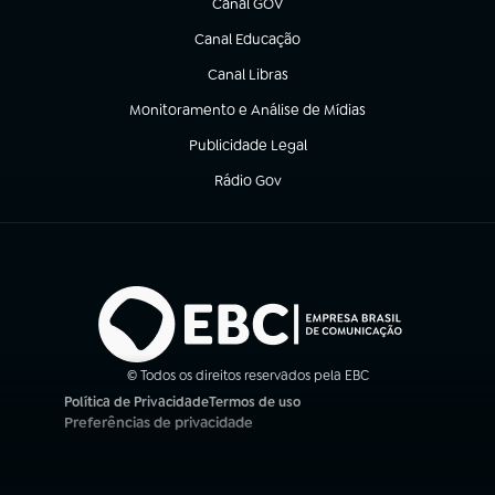
Canal GOV
(abre em nova aba)
Canal Educação
(abre em nova aba)
Canal Libras
(abre em nova aba)
Monitoramento e Análise de Mídias
(abre em nova aba)
Publicidade Legal
(abre em nova aba)
Rádio Gov
(abre em nova aba)
© Todos os direitos reservados pela EBC
Política de Privacidade
Termos de uso
(abre em nova aba)
(abre em nova aba)
Preferências de privacidade