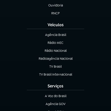
Ouvidoria
(abre em nova aba)
RNCP
(abre em nova aba)
Veículos
Agência Brasil
(abre em nova aba)
Rádio MEC
Rádio Nacional
(abre em nova aba)
Radioagência Nacional
(abre em nova aba)
TV Brasil
(abre em nova aba)
TV Brasil Internacional
(abre em nova aba)
Serviços
A Voz do Brasil
(abre em nova aba)
Agência GOV
(abre em nova aba)