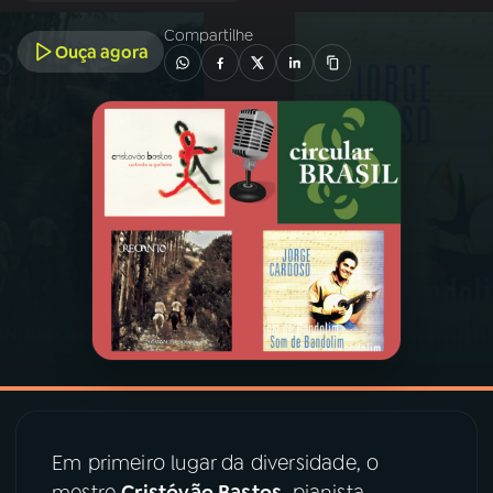
Compartilhe
Ouça agora
03
PROGRAMAÇÃO
04
PROGRAMAS
05
PODCASTS
06
VIDEOCASTS
07
ÚLTIMAS
08
PRÊMIO RÁDIO MEC
Em primeiro lugar da diversidade, o
mestre
Cristóvão Bastos
, pianista,
ACOMPANHE A RÁDIO MEC