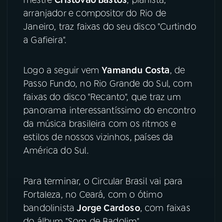
arranjador e compositor do Rio de
YouTube
Facebook
Janeiro, traz faixas do seu disco "Curtindo
a Gafieira".
Instagram
X
Logo a seguir vem
Yamandu Costa
, de
TikTok
Passo Fundo, no Rio Grande do Sul, com
faixas do disco "Recanto", que traz um
panorama interessantíssimo do encontro
da música brasileira com os ritmos e
estilos de nossos vizinhos, países da
América do Sul.
Para terminar, o Circular Brasil vai para
Fortaleza, no Ceará, com o ótimo
bandolinista
Jorge Cardoso
, com faixas
do álbum "Som de Badolim".