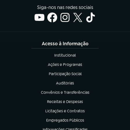
Siga-nos nas redes sociais
Acesso à Informação
Institucional
(abre em nova aba)
Ações e Programas
(abre em nova aba)
Participação Social
(abre em nova aba)
Auditorias
(abre em nova aba)
Convênios e Transferências
(abre em nova aba)
Receitas e Despesas
(abre em nova aba)
Licitações e Contratos
(abre em nova aba)
Empregados Públicos
(abre em nova aba)
Informações Classificadas