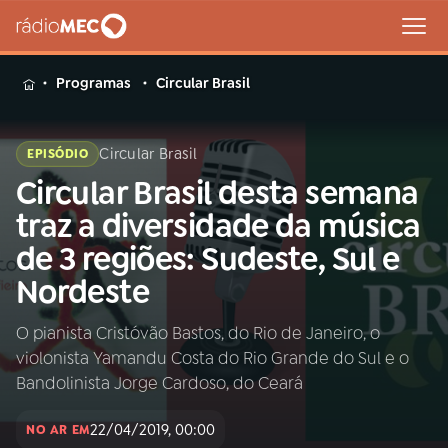
MENU
Programas
Circular Brasil
Circular Brasil
EPISÓDIO
Circular Brasil desta semana
Buscar
na
traz a diversidade da música
Rádio
Buscar
de 3 regiões: Sudeste, Sul e
MEC
Nordeste
Início
AO VIVO
O pianista Cristóvão Bastos, do Rio de Janeiro, o
violonista Yamandu Costa do Rio Grande do Sul e o
01
INÍCIO
Bandolinista Jorge Cardoso, do Ceará
22/04/2019, 00:00
02
A RÁDIO
NO AR EM