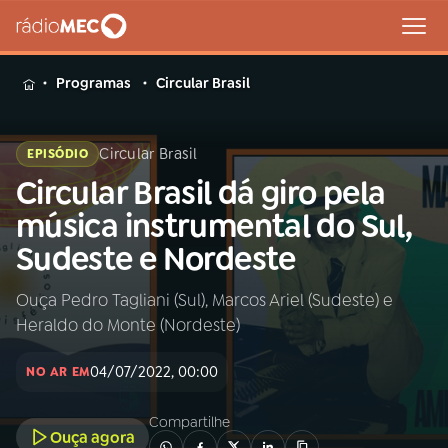
MENU
Programas
Circular Brasil
Circular Brasil
EPISÓDIO
Circular Brasil dá giro pela
Buscar
na
música instrumental do Sul,
Rádio
Buscar
Sudeste e Nordeste
MEC
Ouça Pedro Tagliani (Sul), Marcos Ariel (Sudeste) e
Início
AO VIVO
Heraldo do Monte (Nordeste)
01
INÍCIO
04/07/2022, 00:00
NO AR EM
Compartilhe
02
A RÁDIO
Ouça agora