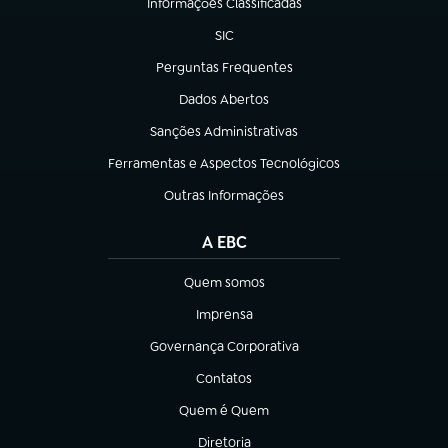
Informações Classificadas
(abre em nova aba)
SIC
(abre em nova aba)
Perguntas Frequentes
(abre em nova aba)
Dados Abertos
(abre em nova aba)
Sanções Administrativas
(abre em nova aba)
Ferramentas e Aspectos Tecnológicos
(abre em nova aba)
Outras Informações
(abre em nova aba)
A EBC
Quem somos
(abre em nova aba)
Imprensa
(abre em nova aba)
Governança Corporativa
(abre em nova aba)
Contatos
(abre em nova aba)
Quem é Quem
(abre em nova aba)
Diretoria