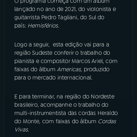
O programa começa com um álbum
lançado no ano de 2021, do violonista e
YouTube
Facebook
guitarrista Pedro Tagliani, do Sul do
país:
Hemisférios
.
Instagram
X
Logo a seguir, esta edição vai para a
TikTok
região Sudeste conferir o trabalho do
pianista e compositor Marcos Ariel, com
faixas do álbum
Americas
, produzido
para o mercado internacional.
E para terminar, na região do Nordeste
brasileiro, acompanhe o trabalho do
multi-instrumentista das cordas Heraldo
do Monte, com faixas do álbum
Cordas
Vivas
.