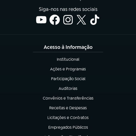
Siga-nos nas redes sociais
Acesso à Informação
Institucional
(abre em nova aba)
Ações e Programas
(abre em nova aba)
Participação Social
(abre em nova aba)
Auditorias
(abre em nova aba)
Convênios e Transferências
(abre em nova aba)
Receitas e Despesas
(abre em nova aba)
Licitações e Contratos
(abre em nova aba)
Empregados Públicos
(abre em nova aba)