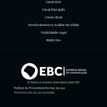
Canal GOV
(abre em nova aba)
Canal Educação
(abre em nova aba)
Canal Libras
(abre em nova aba)
Monitoramento e Análise de Mídias
(abre em nova aba)
Publicidade Legal
(abre em nova aba)
Rádio Gov
(abre em nova aba)
© Todos os direitos reservados pela EBC
Política de Privacidade
Termos de uso
(abre em nova aba)
(abre em nova aba)
Preferências de privacidade