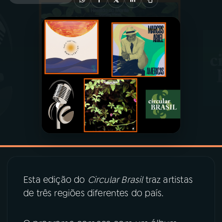
03
PROGRAMAÇÃO
04
PROGRAMAS
05
PODCASTS
06
VIDEOCASTS
07
ÚLTIMAS
Esta edição do
Circular Brasil
traz artistas
08
PRÊMIO RÁDIO MEC
de três regiões diferentes do país.
ACOMPANHE A RÁDIO MEC