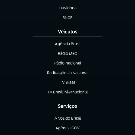
(abre em nova aba)
Ouvidoria
(abre em nova aba)
RNCP
(abre em nova aba)
Veículos
Agência Brasil
(abre em nova aba)
Rádio MEC
Rádio Nacional
(abre em nova aba)
Radioagência Nacional
(abre em nova aba)
TV Brasil
(abre em nova aba)
TV Brasil Internacional
(abre em nova aba)
Serviços
A Voz do Brasil
(abre em nova aba)
Agência GOV
(abre em nova aba)