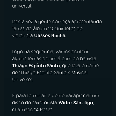
universal.
YouTube
Facebook
Desta vez a gente começa apresentando
Instagram
X
faixas do álbum “O Quinteto”, do
violonista
Ulisses Rocha.
TikTok
Logo na sequência, vamos conferir
alguns temas de um álbum do baixista
Thiago Espírito Santo
, que leva o nome
de “Thiago Espírito Santo´s Musical
Universe”.
E para terminar, a gente vai apreciar um
disco do saxofonista
Widor Santiago
,
chamado “A Rosa”.