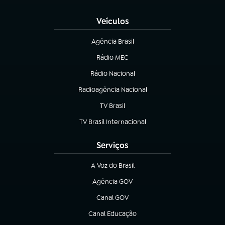
(abre em nova aba)
Veículos
Agência Brasil
(abre em nova aba)
Rádio MEC
Rádio Nacional
(abre em nova aba)
Radioagência Nacional
(abre em nova aba)
TV Brasil
(abre em nova aba)
TV Brasil Internacional
(abre em nova aba)
Serviços
A Voz do Brasil
(abre em nova aba)
Agência GOV
(abre em nova aba)
Canal GOV
(abre em nova aba)
Canal Educação
(abre em nova aba)