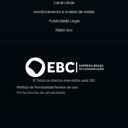
Canal Libras
(abre em nova aba)
Monitoramento e Análise de Mídias
(abre em nova aba)
Publicidade Legal
(abre em nova aba)
Rádio Gov
(abre em nova aba)
© Todos os direitos reservados pela EBC
Política de Privacidade
Termos de uso
(abre em nova aba)
(abre em nova aba)
Preferências de privacidade