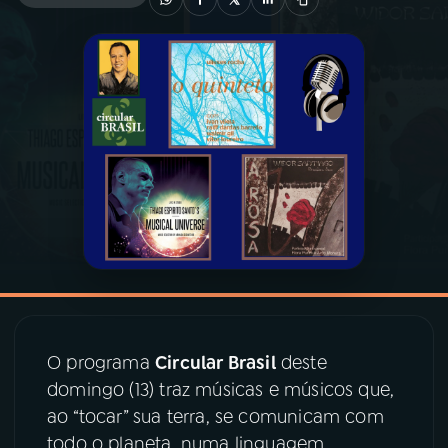
03
PROGRAMAÇÃO
04
PROGRAMAS
05
PODCASTS
06
VIDEOCASTS
07
ÚLTIMAS
O programa
Circular Brasil
deste
08
PRÊMIO RÁDIO MEC
domingo (13) traz músicas e músicos que,
ao “tocar” sua terra, se comunicam com
todo o planeta, numa linguagem
ACOMPANHE A RÁDIO MEC