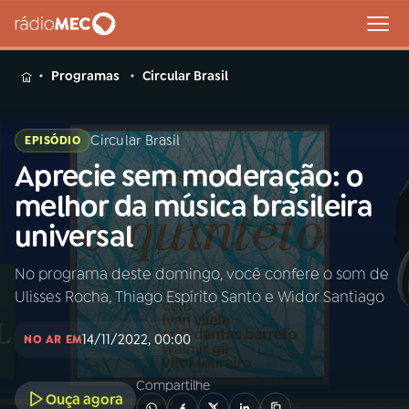
MENU
Programas
Circular Brasil
Circular Brasil
EPISÓDIO
Aprecie sem moderação: o
Buscar
na
melhor da música brasileira
Rádio
Buscar
universal
MEC
No programa deste domingo, você confere o som de
Início
AO VIVO
Ulisses Rocha, Thiago Espírito Santo e Widor Santiago
01
INÍCIO
14/11/2022, 00:00
NO AR EM
Compartilhe
02
A RÁDIO
Ouça agora