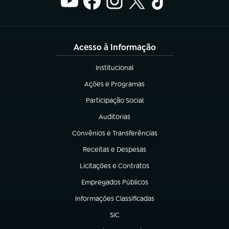
Acesso à Informação
Institucional
(abre em nova aba)
Ações e Programas
(abre em nova aba)
Participação Social
(abre em nova aba)
Auditorias
(abre em nova aba)
Convênios e Transferências
(abre em nova aba)
Receitas e Despesas
(abre em nova aba)
Licitações e Contratos
(abre em nova aba)
Empregados Públicos
(abre em nova aba)
Informações Classificadas
(abre em nova aba)
SIC
(abre em nova aba)